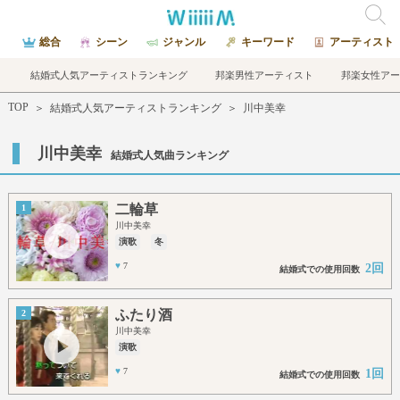
総合
シーン
ジャンル
キーワード
アーティスト
結婚式人気アーティストランキング
邦楽男性アーティスト
邦楽女性アー
TOP
＞
結婚式人気アーティストランキング
＞
川中美幸
川中美幸
結婚式人気曲ランキング
二輪草
1
川中美幸
演歌
冬
♥
7
2回
結婚式での使用回数
ふたり酒
2
川中美幸
演歌
♥
7
1回
結婚式での使用回数