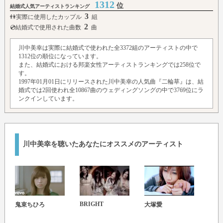
1312
位
結婚式人気アーティストランキング
3
👫実際に使用したカップル
組
2
💿結婚式で使用された曲数
曲
川中美幸は実際に結婚式で使われた全3372組のアーティストの中で
1312位の順位になっています。
また、結婚式における邦楽女性アーティストランキングでは258位で
す。
1997年01月01日にリリースされた川中美幸の人気曲『二輪草』は、結
婚式では2回使われ全10867曲のウェディングソングの中で3769位にラ
ンクインしています。
川中美幸を聴いたあなたにオススメのアーティスト
BRIGHT
鬼束ちひろ
大塚愛
いー