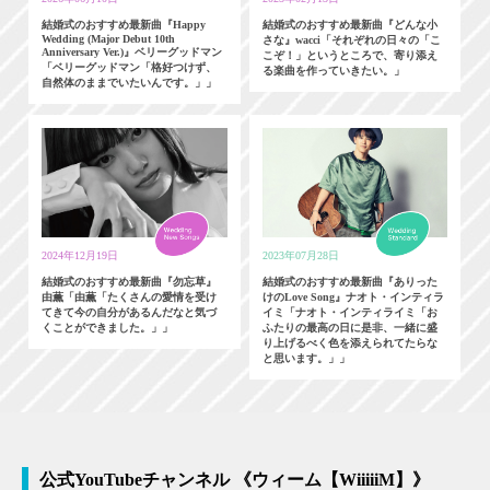
結婚式のおすすめ最新曲『Happy
結婚式のおすすめ最新曲『どんな小
Wedding (Major Debut 10th
さな』wacci「それぞれの日々の「こ
Anniversary Ver.)』ベリーグッドマン
こぞ！」というところで、寄り添え
「ベリーグッドマン「格好つけず、
る楽曲を作っていきたい。」
自然体のままでいたいんです。」」
2024年12月19日
2023年07月28日
結婚式のおすすめ最新曲『勿忘草』
結婚式のおすすめ最新曲『ありった
由薫「由薫「たくさんの愛情を受け
けのLove Song』ナオト・インティラ
てきて今の自分があるんだなと気づ
イミ「ナオト・インティライミ「お
くことができました。」」
ふたりの最高の日に是非、一緒に盛
り上げるべく色を添えられてたらな
と思います。」」
公式YouTubeチャンネル 《ウィーム【WiiiiiM】》