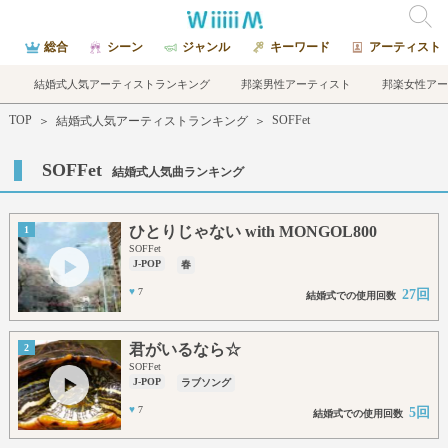
総合
シーン
ジャンル
キーワード
アーティスト
結婚式人気アーティストランキング
邦楽男性アーティスト
邦楽女性アー
TOP
SOFFet
＞
結婚式人気アーティストランキング
＞
SOFFet
結婚式人気曲ランキング
ひとりじゃない with MONGOL800
1
SOFFet
J-POP
春
♥
7
27回
結婚式での使用回数
君がいるなら☆
2
SOFFet
J-POP
ラブソング
♥
7
5回
結婚式での使用回数