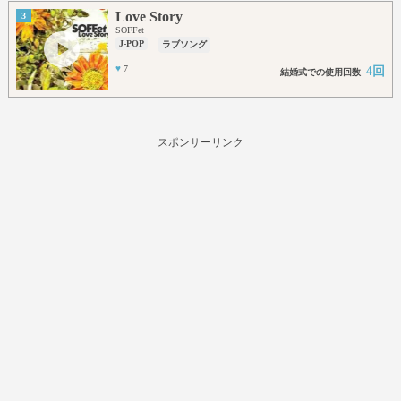
Love Story
3
SOFFet
J-POP
ラブソング
♥
7
4回
結婚式での使用回数
スポンサーリンク