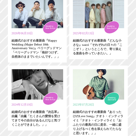
2026年06月10日
2025年02月13日
結婚式のおすすめ最新曲『Happy
結婚式のおすすめ最新曲『どんな小
Wedding (Major Debut 10th
さな』wacci「それぞれの日々の「こ
Anniversary Ver.)』ベリーグッドマン
こぞ！」というところで、寄り添え
「ベリーグッドマン「格好つけず、
る楽曲を作っていきたい。」
自然体のままでいたいんです。」」
2024年12月19日
2023年07月28日
結婚式のおすすめ最新曲『勿忘草』
結婚式のおすすめ最新曲『ありった
由薫「由薫「たくさんの愛情を受け
けのLove Song』ナオト・インティラ
てきて今の自分があるんだなと気づ
イミ「ナオト・インティライミ「お
くことができました。」」
ふたりの最高の日に是非、一緒に盛
り上げるべく色を添えられてたらな
と思います。」」