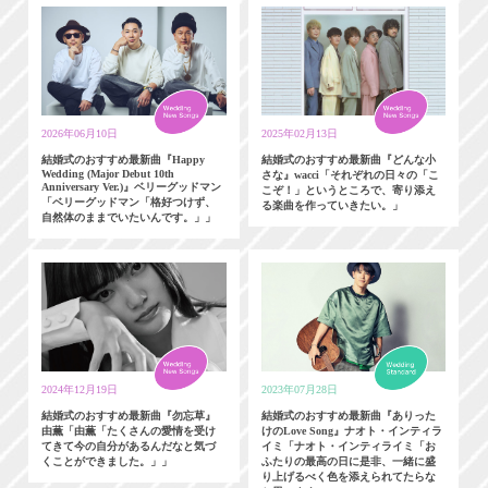
2026年06月10日
2025年02月13日
結婚式のおすすめ最新曲『Happy
結婚式のおすすめ最新曲『どんな小
Wedding (Major Debut 10th
さな』wacci「それぞれの日々の「こ
Anniversary Ver.)』ベリーグッドマン
こぞ！」というところで、寄り添え
「ベリーグッドマン「格好つけず、
る楽曲を作っていきたい。」
自然体のままでいたいんです。」」
2024年12月19日
2023年07月28日
結婚式のおすすめ最新曲『勿忘草』
結婚式のおすすめ最新曲『ありった
由薫「由薫「たくさんの愛情を受け
けのLove Song』ナオト・インティラ
てきて今の自分があるんだなと気づ
イミ「ナオト・インティライミ「お
くことができました。」」
ふたりの最高の日に是非、一緒に盛
り上げるべく色を添えられてたらな