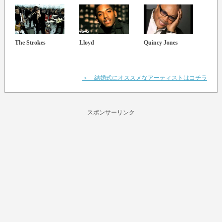
The Strokes
Lloyd
Quincy Jones
Rick
＞ 結婚式にオススメなアーティストはコチラ
スポンサーリンク