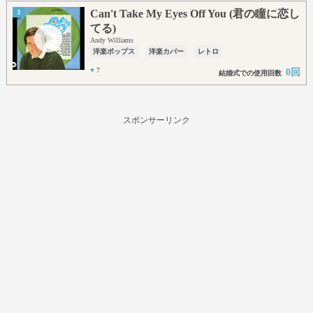
Can't Take My Eyes Off You (君の瞳に恋し
3
てる)
Andy Williams
洋楽ポップス
洋楽カバー
レトロ
♥
7
0回
結婚式での使用回数
スポンサーリンク