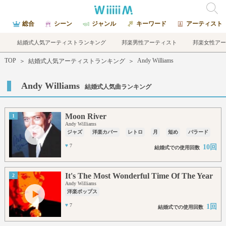
総合
シーン
ジャンル
キーワード
アーティスト
結婚式人気アーティストランキング
邦楽男性アーティスト
邦楽女性アー
TOP
Andy Williams
＞
結婚式人気アーティストランキング
＞
Andy Williams
結婚式人気曲ランキング
Moon River
1
Andy Williams
ジャズ
洋楽カバー
レトロ
月
短め
バラード
♥
7
10回
結婚式での使用回数
It's The Most Wonderful Time Of The Year
2
Andy Williams
洋楽ポップス
♥
7
1回
結婚式での使用回数