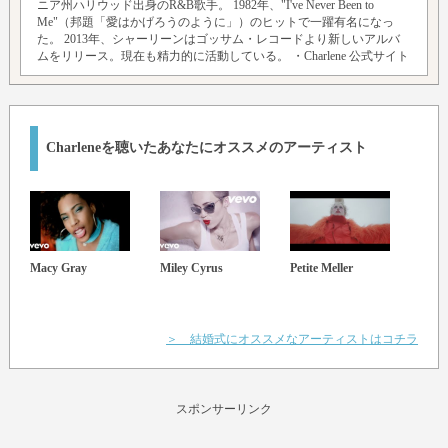
ニア州ハリウッド出身のR&B歌手。 1982年、"I've Never Been to
Me"（邦題「愛はかげろうのように」）のヒットで一躍有名になっ
た。 2013年、シャーリーンはゴッサム・レコードより新しいアルバ
ムをリリース。現在も精力的に活動している。
・Charlene 公式サイト
Charleneを聴いたあなたにオススメのアーティスト
Macy Gray
Miley Cyrus
Petite Meller
Chris
Lil' 
Pink
＞ 結婚式にオススメなアーティストはコチラ
スポンサーリンク