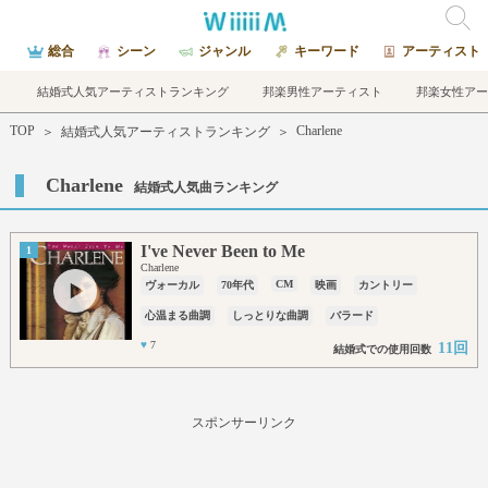
総合
シーン
ジャンル
キーワード
アーティスト
結婚式人気アーティストランキング
邦楽男性アーティスト
邦楽女性アー
TOP
Charlene
＞
結婚式人気アーティストランキング
＞
Charlene
結婚式人気曲ランキング
I've Never Been to Me
1
Charlene
CM
ヴォーカル
70年代
映画
カントリー
心温まる曲調
しっとりな曲調
バラード
♥
7
11回
結婚式での使用回数
スポンサーリンク