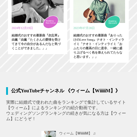
2024年12月19日
2023年07月28日
結婚式のおすすめ最新曲『勿忘草』
結婚式のおすすめ最新曲『ありった
由薫「由薫「たくさんの愛情を受け
けのLove Song』ナオト・インティラ
てきて今の自分があるんだなと気づ
イミ「ナオト・インティライミ「お
くことができました。」」
ふたりの最高の日に是非、一緒に盛
り上げるべく色を添えられてたらな
と思います。」」
公式YouTubeチャンネル 《ウィーム【WiiiiiM】》
実際に結婚式で使われた曲をランキングで集計しているサイト
【ウィーム】によるランキングの紹介動画です。
ウェディングソングランキングの続きが気になる方は【ウィー
ム】にどうぞ！