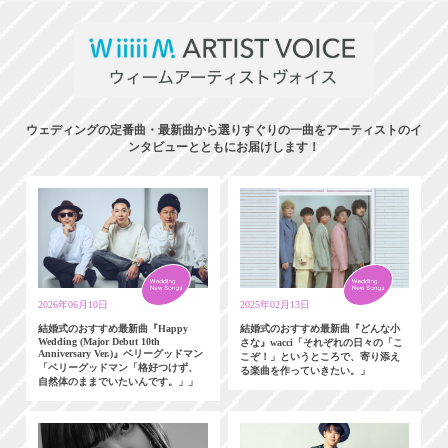
ウェディングの定番曲・最新曲から選りすぐりの一曲をアーティストのイ
ンタビューとともにお届けします！
2026年06月10日
2025年02月13日
結婚式のおすすめ最新曲『Happy
結婚式のおすすめ最新曲『どんな小
Wedding (Major Debut 10th
さな』wacci「それぞれの日々の「こ
Anniversary Ver.)』ベリーグッドマン
こぞ！」というところで、寄り添え
「ベリーグッドマン「格好つけず、
る楽曲を作っていきたい。」
自然体のままでいたいんです。」」