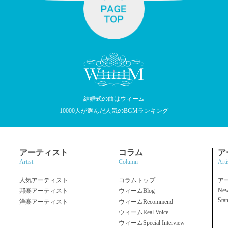
結婚式の曲はウィーム
10000人が選んだ人気のBGMランキング
アーティスト
コラム
ア
Artist
Column
Arti
人気アーティスト
コラムトップ
ア
New
邦楽アーティスト
ウィームBlog
Sta
洋楽アーティスト
ウィームRecommend
ウィームReal Voice
ウィームSpecial Interview