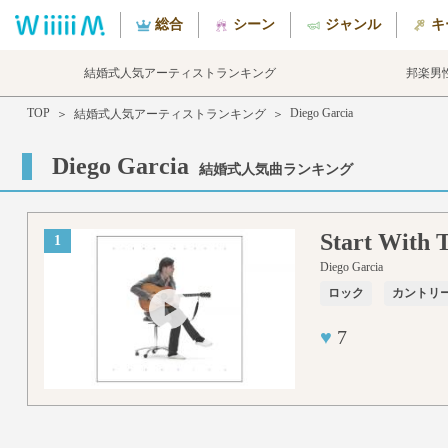
総合
シーン
ジャンル
キ
結婚式人気アーティストランキング
邦楽男
TOP
Diego Garcia
＞
結婚式人気アーティストランキング
＞
Diego Garcia
結婚式人気曲ランキング
Start With 
1
Diego Garcia
ロック
カントリ
♥
7