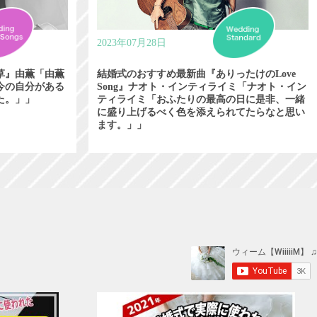
2023年07月28日
草』由薫「由薫
結婚式のおすすめ最新曲『ありったけのLove
今の自分がある
Song』ナオト・インティライミ「ナオト・イン
た。」」
ティライミ「おふたりの最高の日に是非、一緒
に盛り上げるべく色を添えられてたらなと思い
ます。」」