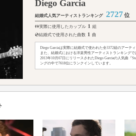
Diego Garcia
2727
位
結婚式人気アーティストランキング
1
👫実際に使用したカップル
組
1
💿結婚式で使用された曲数
曲
Diego Garciaは実際に結婚式で使われた全3372組のア
また、結婚式における洋楽男性アーティストランキングでは
2013年10月07日にリリースされたDiego Garciaの人気曲『S
ングの中で7618位にランクインしています。
ト