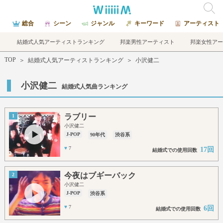
総合
シーン
ジャンル
キーワード
アーティスト
結婚式人気アーティストランキング
邦楽男性アーティスト
邦楽女性アー
TOP
＞
結婚式人気アーティストランキング
＞
小沢健二
小沢健二
結婚式人気曲ランキング
ラブリー
1
小沢健二
J-POP
90年代
渋谷系
♥
7
17回
結婚式での使用回数
今夜はブギーバック
2
小沢健二
J-POP
渋谷系
♥
7
6回
結婚式での使用回数