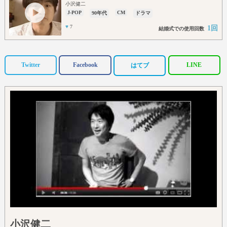
小沢健二
J-POP
CM
90年代
ドラマ
♥
7
1回
結婚式での使用回数
Twitter
Facebook
LINE
はてブ
小沢健二