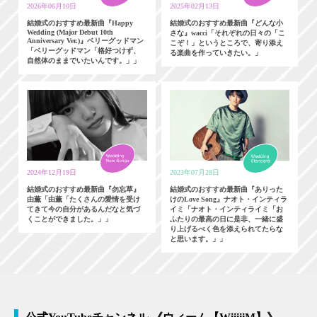
2026年06月10日
2025年02月13日
結婚式のおすすめ最新曲『Happy
結婚式のおすすめ最新曲『どんな小
Wedding (Major Debut 10th
さな』wacci「それぞれの日々の「こ
Anniversary Ver.)』ベリーグッドマン
こぞ！」というところで、寄り添え
「ベリーグッドマン「格好つけず、
る楽曲を作っていきたい。」
自然体のままでいたいんです。」」
2024年12月19日
2023年07月28日
結婚式のおすすめ最新曲『勿忘草』
結婚式のおすすめ最新曲『ありった
由薫「由薫「たくさんの愛情を受け
けのLove Song』ナオト・インティラ
てきて今の自分があるんだなと気づ
イミ「ナオト・インティライミ「お
くことができました。」」
ふたりの最高の日に是非、一緒に盛
り上げるべく色を添えられてたらな
と思います。」」