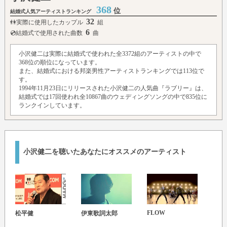
368
位
結婚式人気アーティストランキング
32
👫実際に使用したカップル
組
6
💿結婚式で使用された曲数
曲
小沢健二は実際に結婚式で使われた全3372組のアーティストの中で
368位の順位になっています。
また、結婚式における邦楽男性アーティストランキングでは113位で
す。
1994年11月23日にリリースされた小沢健二の人気曲『ラブリー』は、
結婚式では17回使われ全10867曲のウェディングソングの中で835位に
ランクインしています。
小沢健二を聴いたあなたにオススメのアーティスト
FLOW
松平健
伊東歌詞太郎
ハジ