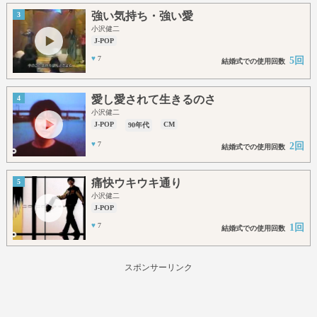
強い気持ち・強い愛
3
小沢健二
J-POP
♥
7
5回
結婚式での使用回数
愛し愛されて生きるのさ
4
小沢健二
J-POP
CM
90年代
♥
7
2回
結婚式での使用回数
痛快ウキウキ通り
5
小沢健二
J-POP
♥
7
1回
結婚式での使用回数
スポンサーリンク