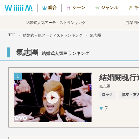
総合
シーン
ジャンル
キ
結婚式人気アーティストランキング
邦楽男
TOP
＞
結婚式人気アーティストランキング
＞
氣志團
氣志團
結婚式人気曲ランキング
結婚闘魂行
1
氣志團
ロック
親友・友
♥
7