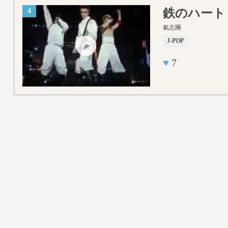
鉄のハート
4
氣志團
J-POP
♥
7