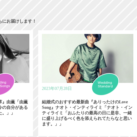
もにお届けします！
2023年07月28日
草』由薫「由薫
結婚式のおすすめ最新曲『ありったけのLove
今の自分がある
Song』ナオト・インティライミ「ナオト・イン
た。」」
ティライミ「おふたりの最高の日に是非、一緒
に盛り上げるべく色を添えられてたらなと思い
ます。」」