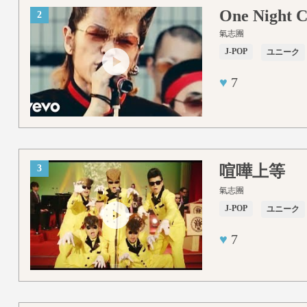
One Night C
2
氣志團
J-POP
ユニーク
♥
7
喧嘩上等
3
氣志團
J-POP
ユニーク
♥
7