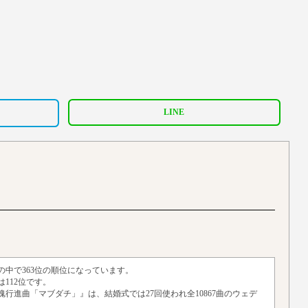
LINE
の中で363位の順位になっています。
112位です。
闘魂行進曲「マブダチ」』は、結婚式では27回使われ全10867曲のウェデ