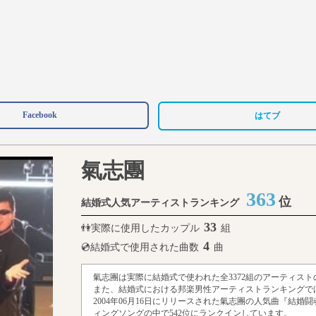
Facebook
はてブ
氣志團
363
位
結婚式人気アーティストランキング
33
👫実際に使用したカップル
組
4
💿結婚式で使用された曲数
曲
氣志團は実際に結婚式で使われた全3372組のアーティスト
また、結婚式における邦楽男性アーティストランキングでは
2004年06月16日にリリースされた氣志團の人気曲『結婚
ィングソングの中で542位にランクインしています。