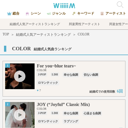
総合
シーン
ジャンル
キーワード
アーティスト
結婚式人気アーティストランキング
邦楽男性アーティスト
邦楽女性アー
TOP
COLOR
＞
結婚式人気アーティストランキング
＞
COLOR
結婚式人気曲ランキング
For you~blue tears~
1
COLOR
J-POP
LDH
幸せな曲調
切ない曲調
ロマンティック
♥
7
6回
結婚式での使用回数
JOY (“Joyful” Classic Mix)
2
COLOR
J-POP
LDH
幸せな曲調
心温まる曲調
ロマンティック
ラブソング