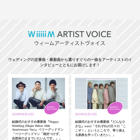
ウェディングの定番曲・最新曲から選りすぐりの一曲をアーティストのイ
ンタビューとともにお届けします！
2026年06月10日
2025年02月13日
結婚式のおすすめ最新曲『Happy
結婚式のおすすめ最新曲『どんな小
Wedding (Major Debut 10th
さな』wacci「それぞれの日々の「こ
Anniversary Ver.)』ベリーグッドマン
こぞ！」というところで、寄り添え
「ベリーグッドマン「格好つけず、
る楽曲を作っていきたい。」
自然体のままでいたいんです。」」