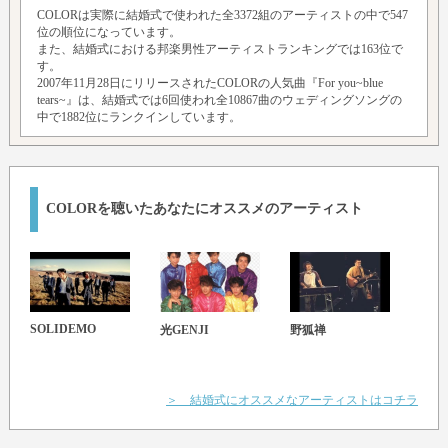
COLORは実際に結婚式で使われた全3372組のアーティストの中で547
位の順位になっています。
また、結婚式における邦楽男性アーティストランキングでは163位で
す。
2007年11月28日にリリースされたCOLORの人気曲『For you~blue
tears~』は、結婚式では6回使われ全10867曲のウェディングソングの
中で1882位にランクインしています。
COLORを聴いたあなたにオススメのアーティスト
SOLIDEMO
光GENJI
野狐禅
大事
ーズ
＞ 結婚式にオススメなアーティストはコチラ