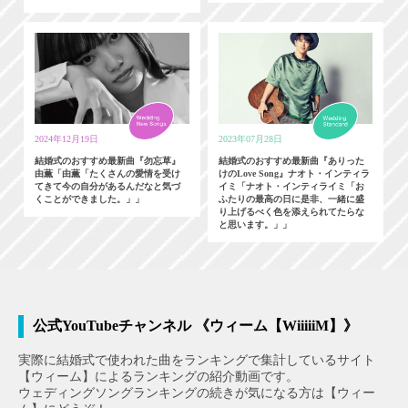
2024年12月19日
2023年07月28日
結婚式のおすすめ最新曲『勿忘草』
結婚式のおすすめ最新曲『ありった
由薫「由薫「たくさんの愛情を受け
けのLove Song』ナオト・インティラ
てきて今の自分があるんだなと気づ
イミ「ナオト・インティライミ「お
くことができました。」」
ふたりの最高の日に是非、一緒に盛
り上げるべく色を添えられてたらな
と思います。」」
公式YouTubeチャンネル 《ウィーム【WiiiiiM】》
実際に結婚式で使われた曲をランキングで集計しているサイト
【ウィーム】によるランキングの紹介動画です。
ウェディングソングランキングの続きが気になる方は【ウィー