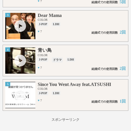
♥
7
5回
結婚式での使用回数
Dear Mama
3
COLOR
J-POP
LDH
♥
7
2回
結婚式での使用回数
青い鳥
4
COLOR
J-POP
LDH
ドラマ
♥
7
2回
結婚式での使用回数
Since You Went Away feat.ATSUSHI
5
COLOR
J-POP
LDH
♥
7
1回
結婚式での使用回数
スポンサーリンク