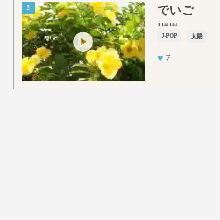
でいご
2
ji ma ma
J-POP
太陽
♥
7