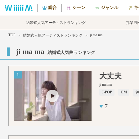
総合
シーン
ジャンル
キ
結婚式人気アーティストランキング
邦楽男
TOP
ji ma ma
＞
結婚式人気アーティストランキング
＞
ji ma ma
結婚式人気曲ランキング
大丈夫
1
ji ma ma
J-POP
CM
♥
7