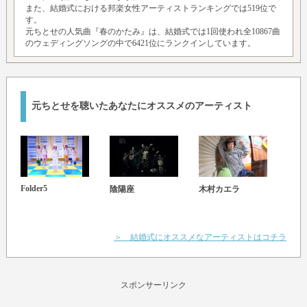
また、結婚式における邦楽女性アーティストランキングでは519位で
す。
元ちとせの人気曲『春のかたみ』は、結婚式では1回使われ全10867曲
のウェディングソングの中で6421位にランクインしています。
元ちとせを聴いたあなたにオススメのアーティスト
Folder5
陰陽座
木村カエラ
伊藤
＞ 結婚式にオススメなアーティストはコチラ
スポンサーリンク