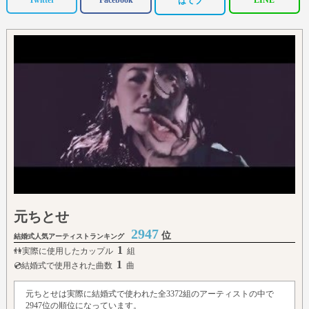
Twitter
Facebook
LINE
はてブ
元ちとせ
2947
位
結婚式人気アーティストランキング
1
👫実際に使用したカップル
組
1
💿結婚式で使用された曲数
曲
元ちとせは実際に結婚式で使われた全3372組のアーティストの中で
2947位の順位になっています。