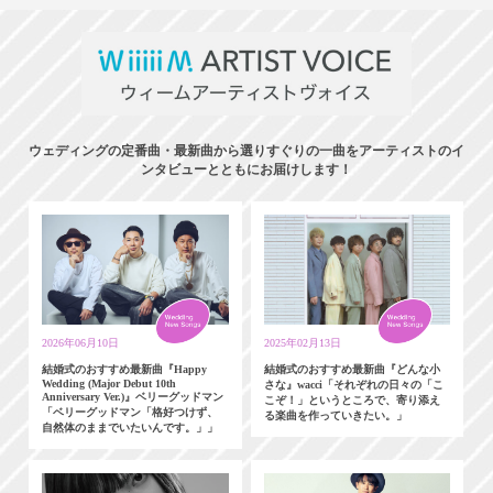
ウェディングの定番曲・最新曲から選りすぐりの一曲をアーティストのイ
ンタビューとともにお届けします！
2026年06月10日
2025年02月13日
結婚式のおすすめ最新曲『Happy
結婚式のおすすめ最新曲『どんな小
Wedding (Major Debut 10th
さな』wacci「それぞれの日々の「こ
Anniversary Ver.)』ベリーグッドマン
こぞ！」というところで、寄り添え
「ベリーグッドマン「格好つけず、
る楽曲を作っていきたい。」
自然体のままでいたいんです。」」