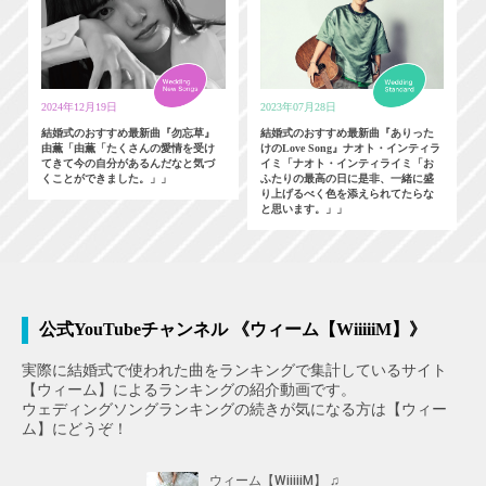
2024年12月19日
2023年07月28日
結婚式のおすすめ最新曲『勿忘草』
結婚式のおすすめ最新曲『ありった
由薫「由薫「たくさんの愛情を受け
けのLove Song』ナオト・インティラ
てきて今の自分があるんだなと気づ
イミ「ナオト・インティライミ「お
くことができました。」」
ふたりの最高の日に是非、一緒に盛
り上げるべく色を添えられてたらな
と思います。」」
公式YouTubeチャンネル 《ウィーム【WiiiiiM】》
実際に結婚式で使われた曲をランキングで集計しているサイト
【ウィーム】によるランキングの紹介動画です。
ウェディングソングランキングの続きが気になる方は【ウィー
ム】にどうぞ！