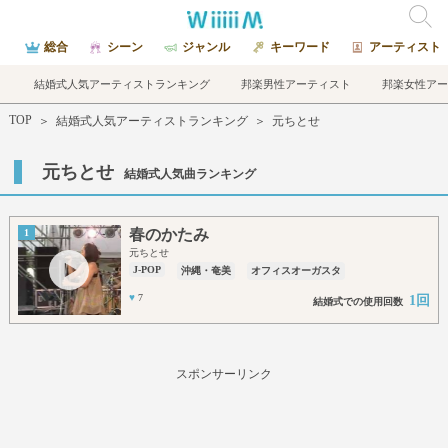
総合
シーン
ジャンル
キーワード
アーティスト
結婚式人気アーティストランキング
邦楽男性アーティスト
邦楽女性アー
TOP
＞
結婚式人気アーティストランキング
＞
元ちとせ
元ちとせ
結婚式人気曲ランキング
春のかたみ
1
元ちとせ
J-POP
沖縄・奄美
オフィスオーガスタ
♥
7
1回
結婚式での使用回数
スポンサーリンク