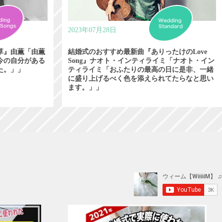
2023年07月28日
草』由薫「由薫
結婚式のおすすめ最新曲『ありったけのLove
今の自分がある
Song』ナオト・インティライミ「ナオト・イン
た。」」
ティライミ「おふたりの最高の日に是非、一緒
に盛り上げるべく色を添えられてたらなと思い
ます。」」