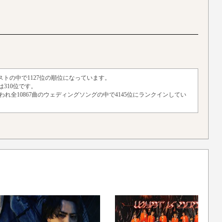
ィストの中で1127位の順位になっています。
310位です。
回使われ全10867曲のウェディングソングの中で4145位にランクインしてい