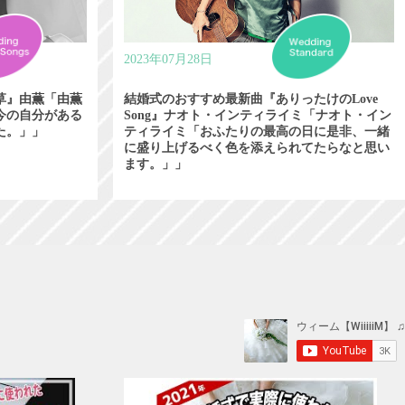
2023年07月28日
草』由薫「由薫
結婚式のおすすめ最新曲『ありったけのLove
今の自分がある
Song』ナオト・インティライミ「ナオト・イン
た。」」
ティライミ「おふたりの最高の日に是非、一緒
に盛り上げるべく色を添えられてたらなと思い
ます。」」