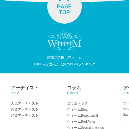
結婚式の曲はウィーム
10000人が選んだ人気のBGMランキング
アーティスト
コラム
ア
Artist
Column
Arti
人気アーティスト
コラムトップ
ア
New
邦楽アーティスト
ウィームBlog
Sta
洋楽アーティスト
ウィームRecommend
ウィームReal Voice
ウィームSpecial Interview