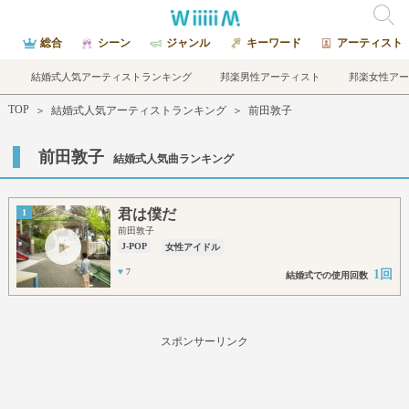
総合
シーン
ジャンル
キーワード
アーティスト
結婚式人気アーティストランキング
邦楽男性アーティスト
邦楽女性アー
TOP
＞
結婚式人気アーティストランキング
＞
前田敦子
前田敦子
結婚式人気曲ランキング
君は僕だ
1
前田敦子
J-POP
女性アイドル
♥
7
1回
結婚式での使用回数
スポンサーリンク