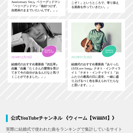
Anniversary Ver.)』ベリーグッドマン
こぞ！」というところで、寄り添え
「ベリーグッドマン「格好つけず、
る楽曲を作っていきたい。」
自然体のままでいたいんです。」」
2024年12月19日
2023年07月28日
結婚式のおすすめ最新曲『勿忘草』
結婚式のおすすめ最新曲『ありった
由薫「由薫「たくさんの愛情を受け
けのLove Song』ナオト・インティラ
てきて今の自分があるんだなと気づ
イミ「ナオト・インティライミ「お
くことができました。」」
ふたりの最高の日に是非、一緒に盛
り上げるべく色を添えられてたらな
と思います。」」
公式YouTubeチャンネル 《ウィーム【WiiiiiM】》
実際に結婚式で使われた曲をランキングで集計しているサイト