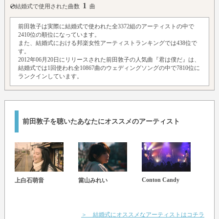
1
💿結婚式で使用された曲数
曲
前田敦子は実際に結婚式で使われた全3372組のアーティストの中で
2410位の順位になっています。
また、結婚式における邦楽女性アーティストランキングでは438位で
す。
2012年06月20日にリリースされた前田敦子の人気曲『君は僕だ』は、
結婚式では1回使われ全10867曲のウェディングソングの中で7810位に
ランクインしています。
前田敦子を聴いたあなたにオススメのアーティスト
Conton Candy
EAR
上白石萌音
當山みれい
＞ 結婚式にオススメなアーティストはコチラ