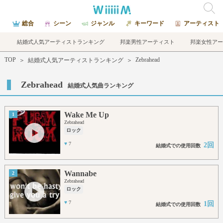
総合
シーン
ジャンル
キーワード
アーティスト
結婚式人気アーティストランキング
邦楽男性アーティスト
邦楽女性アー
TOP
Zebrahead
＞
結婚式人気アーティストランキング
＞
Zebrahead
結婚式人気曲ランキング
Wake Me Up
1
Zebrahead
ロック
♥
7
2回
結婚式での使用回数
Wannabe
2
Zebrahead
ロック
♥
7
1回
結婚式での使用回数