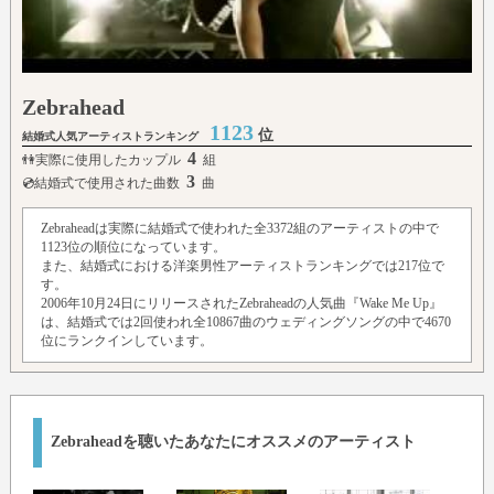
Zebrahead
1123
位
結婚式人気アーティストランキング
4
👫実際に使用したカップル
組
3
💿結婚式で使用された曲数
曲
Zebraheadは実際に結婚式で使われた全3372組のアーティストの中で
1123位の順位になっています。
また、結婚式における洋楽男性アーティストランキングでは217位で
す。
2006年10月24日にリリースされたZebraheadの人気曲『Wake Me Up』
は、結婚式では2回使われ全10867曲のウェディングソングの中で4670
位にランクインしています。
Zebraheadを聴いたあなたにオススメのアーティスト