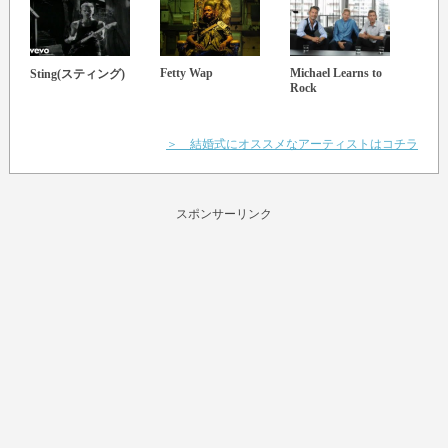
Fetty Wap
Michael Learns to
Israe
Sting(スティング)
Rock
Kama
＞ 結婚式にオススメなアーティストはコチラ
スポンサーリンク