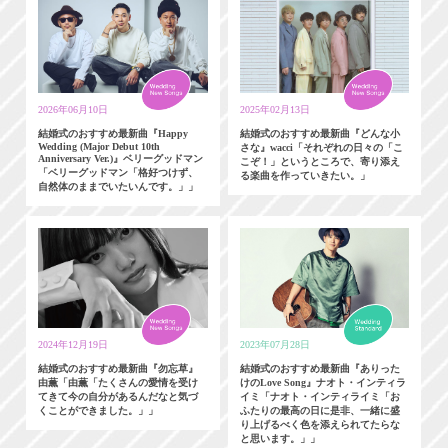
2026年06月10日
2025年02月13日
結婚式のおすすめ最新曲『Happy
結婚式のおすすめ最新曲『どんな小
Wedding (Major Debut 10th
さな』wacci「それぞれの日々の「こ
Anniversary Ver.)』ベリーグッドマン
こぞ！」というところで、寄り添え
「ベリーグッドマン「格好つけず、
る楽曲を作っていきたい。」
自然体のままでいたいんです。」」
2024年12月19日
2023年07月28日
結婚式のおすすめ最新曲『勿忘草』
結婚式のおすすめ最新曲『ありった
由薫「由薫「たくさんの愛情を受け
けのLove Song』ナオト・インティラ
てきて今の自分があるんだなと気づ
イミ「ナオト・インティライミ「お
くことができました。」」
ふたりの最高の日に是非、一緒に盛
り上げるべく色を添えられてたらな
と思います。」」