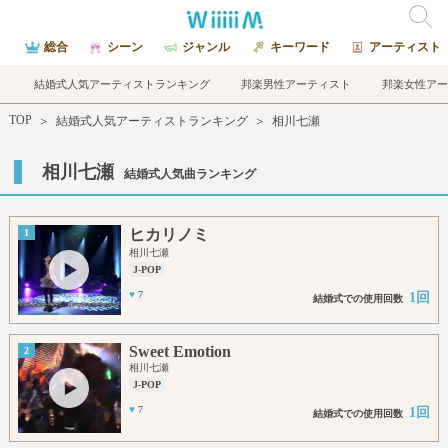
総合
シーン
ジャンル
キーワード
アーティスト
結婚式人気アーティストランキング
邦楽男性アーティスト
邦楽女性アー
TOP
＞
結婚式人気アーティストランキング
＞
相川七瀬
相川七瀬
結婚式人気曲ランキング
ヒカリノミ
1
相川七瀬
J-POP
♥
7
1回
結婚式での使用回数
Sweet Emotion
2
相川七瀬
J-POP
♥
7
1回
結婚式での使用回数