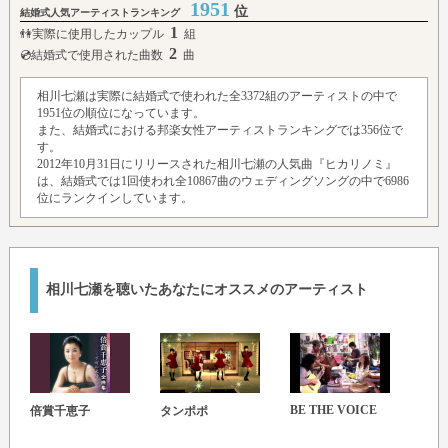
1951
位
結婚式人気アーティストランキング
1
👫実際に使用したカップル
組
2
💿結婚式で使用された曲数
曲
相川七瀬は実際に結婚式で使われた全3372組のアーティストの中で
1951位の順位になっています。
また、結婚式における邦楽女性アーティストランキングでは356位で
す。
2012年10月31日にリリースされた相川七瀬の人気曲『ヒカリノミ』
は、結婚式では1回使われ全10867曲のウェディングソングの中で6986
位にランクインしています。
相川七瀬を聴いたあなたにオススメのアーティスト
BE THE VOICE
倍賞千恵子
タンポポ
宏実