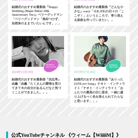
結婚式のおすすめ最新曲『Happy
結婚式のおすすめ最新曲『どんな小
Wedding (Major Debut 10th
さな』wacci「それぞれの日々の「こ
Anniversary Ver.)』ベリーグッドマン
こぞ！」というところで、寄り添え
「ベリーグッドマン「格好つけず、
る楽曲を作っていきたい。」
自然体のままでいたいんです。」」
2024年12月19日
2023年07月28日
結婚式のおすすめ最新曲『勿忘草』
結婚式のおすすめ最新曲『ありった
由薫「由薫「たくさんの愛情を受け
けのLove Song』ナオト・インティラ
てきて今の自分があるんだなと気づ
イミ「ナオト・インティライミ「お
くことができました。」」
ふたりの最高の日に是非、一緒に盛
り上げるべく色を添えられてたらな
と思います。」」
公式YouTubeチャンネル 《ウィーム【WiiiiiM】》