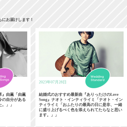
もにお届けします！
2023年07月28日
草』由薫「由薫
結婚式のおすすめ最新曲『ありったけのLove
今の自分がある
Song』ナオト・インティライミ「ナオト・イン
た。」」
ティライミ「おふたりの最高の日に是非、一緒
に盛り上げるべく色を添えられてたらなと思い
ます。」」