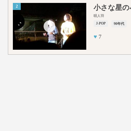
小さな星の
2
唄人羽
J-POP
90年代
♥
7