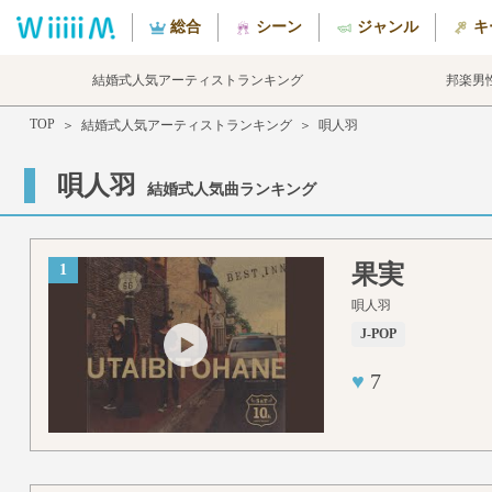
総合
シーン
ジャンル
キ
結婚式人気アーティストランキング
邦楽男
TOP
＞
結婚式人気アーティストランキング
＞
唄人羽
唄人羽
結婚式人気曲ランキング
果実
1
唄人羽
J-POP
♥
7