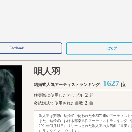
Facebook
はてブ
唄人羽
1627
位
結婚式人気アーティストランキング
2
👫実際に使用したカップル
組
2
💿結婚式で使用された曲数
曲
唄人羽は実際に結婚式で使われた全3372組のアーティスト
また、結婚式における邦楽男性アーティストランキングでは
2001年03月14日にリリースされた唄人羽の人気曲『果実』
にランクインしています。