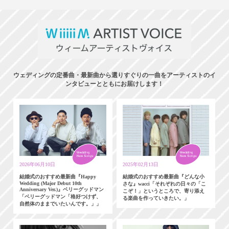
ウェディングの定番曲・最新曲から選りすぐりの一曲をアーティストのイ
ンタビューとともにお届けします！
2026年06月10日
2025年02月13日
結婚式のおすすめ最新曲『Happy
結婚式のおすすめ最新曲『どんな小
Wedding (Major Debut 10th
さな』wacci「それぞれの日々の「こ
Anniversary Ver.)』ベリーグッドマン
こぞ！」というところで、寄り添え
「ベリーグッドマン「格好つけず、
る楽曲を作っていきたい。」
自然体のままでいたいんです。」」