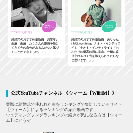
2024年12月19日
2023年07月28日
結婚式のおすすめ最新曲『勿忘草』
結婚式のおすすめ最新曲『ありった
由薫「由薫「たくさんの愛情を受け
けのLove Song』ナオト・インティラ
てきて今の自分があるんだなと気づ
イミ「ナオト・インティライミ「お
くことができました。」」
ふたりの最高の日に是非、一緒に盛
り上げるべく色を添えられてたらな
と思います。」」
公式YouTubeチャンネル 《ウィーム【WiiiiiM】》
実際に結婚式で使われた曲をランキングで集計しているサイト
【ウィーム】によるランキングの紹介動画です。
ウェディングソングランキングの続きが気になる方は【ウィー
ム】にどうぞ！