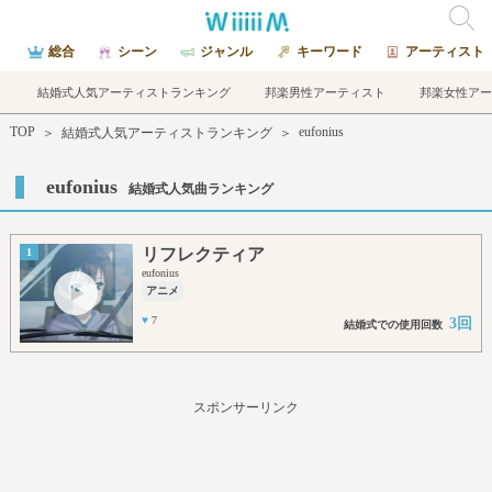
総合
シーン
ジャンル
キーワード
アーティスト
結婚式人気アーティストランキング
邦楽男性アーティスト
邦楽女性アー
TOP
eufonius
＞
結婚式人気アーティストランキング
＞
eufonius
結婚式人気曲ランキング
リフレクティア
1
eufonius
アニメ
♥
7
3回
結婚式での使用回数
スポンサーリンク