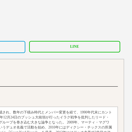
LINE
成され、数年の下積み時代とメンバー変更を経て、1990年代末にカント
3年12月24日のブッシュ大統領が行ったイラク戦争を批判したリード・
ループを巻き込む大きな論争となった。 2009年、マーティ・マグワ
うデュオ名義で活動を始め、2010年にはディクシー・チックスの所属