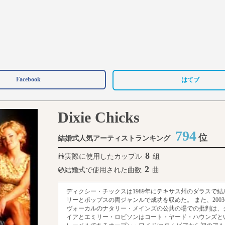
Facebook
はてブ
Dixie Chicks
794
位
結婚式人気アーティストランキング
8
👫実際に使用したカップル
組
2
💿結婚式で使用された曲数
曲
ディクシー・チックスは1989年にテキサス州のダラスで結
リーとポップスの両ジャンルで成功を収めた。 また、200
ヴォーカルのナタリー・メインズの公共の場での批判は、グ
イアとエミリー・ロビソンはコート・ヤード・ハウンズとい