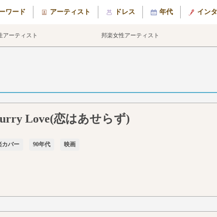
ーワード
アーティスト
ドレス
年代
イン
性アーティスト
邦楽女性アーティスト
 Hurry Love(恋はあせらず)
楽カバー
90年代
映画