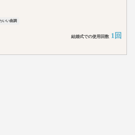
わいい曲調
1回
結婚式での使用回数