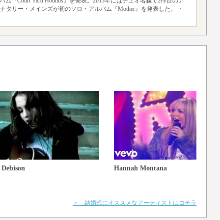
ourt Yard Hounds』を発表。2013年にはデュオ名義で2作目のア
年にはナタリー・メインズが初のソロ・アルバム『Mother』を発表した。
・
n Debison
Hannah Montana
＞ 結婚式にオススメなアーティストはコチラ