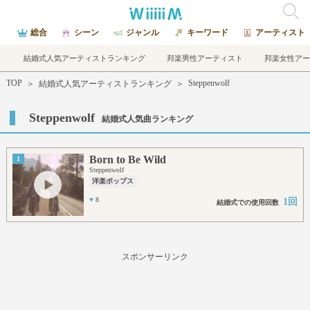
総合
シーン
ジャンル
キーワード
アーティスト
結婚式人気アーティストランキング
邦楽男性アーティスト
邦楽女性アー
TOP
Steppenwolf
＞
結婚式人気アーティストランキング
＞
Steppenwolf
結婚式人気曲ランキング
Born to Be Wild
1
Steppenwolf
洋楽ポップス
♥
8
1回
結婚式での使用回数
スポンサーリンク