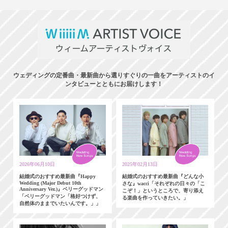
ウェディングの定番曲・最新曲から選りすぐりの一曲をアーティストのイ
ンタビューとともにお届けします！
2026年06月10日
2025年02月13日
結婚式のおすすめ最新曲『Happy
結婚式のおすすめ最新曲『どんな小
Wedding (Major Debut 10th
さな』wacci「それぞれの日々の「こ
Anniversary Ver.)』ベリーグッドマン
こぞ！」というところで、寄り添え
「ベリーグッドマン「格好つけず、
る楽曲を作っていきたい。」
自然体のままでいたいんです。」」