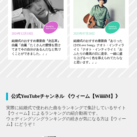
2024年12月19日
2023年07月28日
結婚式のおすすめ最新曲『勿忘草』
結婚式のおすすめ最新曲『ありった
由薫「由薫「たくさんの愛情を受け
けのLove Song』ナオト・インティラ
てきて今の自分があるんだなと気づ
イミ「ナオト・インティライミ「お
くことができました。」」
ふたりの最高の日に是非、一緒に盛
り上げるべく色を添えられてたらな
と思います。」」
公式YouTubeチャンネル 《ウィーム【WiiiiiM】》
実際に結婚式で使われた曲をランキングで集計しているサイト
【ウィーム】によるランキングの紹介動画です。
ウェディングソングランキングの続きが気になる方は【ウィー
ム】にどうぞ！