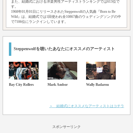
また、結婚式における洋楽男性アーティストランキングでは613位で
す。
1968年01月01日にリリースされたSteppenwolfの人気曲『Born to Be
Wild』は、結婚式では1回使われ全10867曲のウェディングソングの中
で7106位にランクインしています。
Steppenwolfを聴いたあなたにオススメのアーティスト
Bay City Rollers
Mark Ambor
Wally Badarou
Stev
ィー
ン)
＞ 結婚式にオススメなアーティストはコチラ
スポンサーリンク