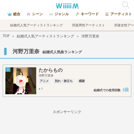
総合
シーン
ジャンル
キーワード
アーティスト
結婚式人気アーティストランキング
邦楽男性アーティスト
邦楽女性アー
TOP
＞
結婚式人気アーティストランキング
＞
河野万里奈
河野万里奈
結婚式人気曲ランキング
たからもの
1
河野万里奈
アニメ
別れ・旅立ち
感謝
♥
7
1回
結婚式での使用回数
スポンサーリンク