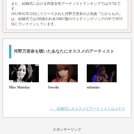
また、結婚式における邦楽女性アーティストランキングでは517位で
す。
2012年02月22日にリリースされた河野万里奈の人気曲『たからもの』
は、結婚式では1回使われ全10867曲のウェディングソングの中で5874
位にランクインしています。
河野万里奈を聴いたあなたにオススメのアーティスト
Miss Monday
Sowelu
eufonius
竹内
＞ 結婚式にオススメなアーティストはコチラ
スポンサーリンク