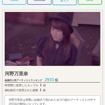
Twitter
Facebook
LINE
はてブ
河野万里奈
2935
位
結婚式人気アーティストランキング
1
👫実際に使用したカップル
組
1
💿結婚式で使用された曲数
曲
河野万里奈は実際に結婚式で使われた全3372組のアーティストの中で
2935位の順位になっています。