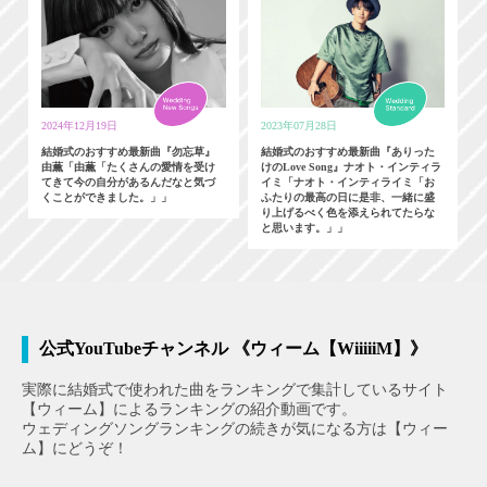
2024年12月19日
2023年07月28日
結婚式のおすすめ最新曲『勿忘草』
結婚式のおすすめ最新曲『ありった
由薫「由薫「たくさんの愛情を受け
けのLove Song』ナオト・インティラ
てきて今の自分があるんだなと気づ
イミ「ナオト・インティライミ「お
くことができました。」」
ふたりの最高の日に是非、一緒に盛
り上げるべく色を添えられてたらな
と思います。」」
公式YouTubeチャンネル 《ウィーム【WiiiiiM】》
実際に結婚式で使われた曲をランキングで集計しているサイト
【ウィーム】によるランキングの紹介動画です。
ウェディングソングランキングの続きが気になる方は【ウィー
ム】にどうぞ！