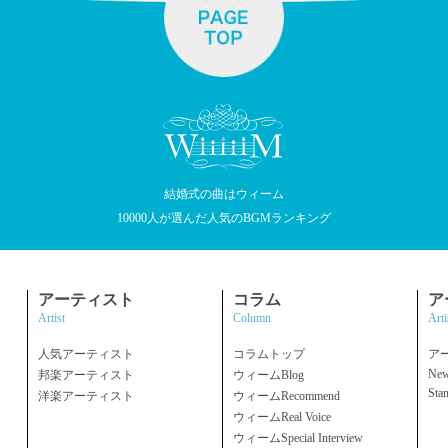
結婚式の曲はウィーム
10000人が選んだ人気のBGMランキング
アーティスト
コラム
ア
Artist
Column
Arti
人気アーティスト
コラムトップ
ア
New
邦楽アーティスト
ウィームBlog
Sta
洋楽アーティスト
ウィームRecommend
ウィームReal Voice
ウィームSpecial Interview