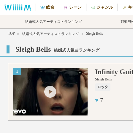
総合
シーン
ジャンル
キ
結婚式人気アーティストランキング
邦楽男
TOP
Sleigh Bells
＞
結婚式人気アーティストランキング
＞
Sleigh Bells
結婚式人気曲ランキング
Infinity Gui
1
Sleigh Bells
ロック
♥
7