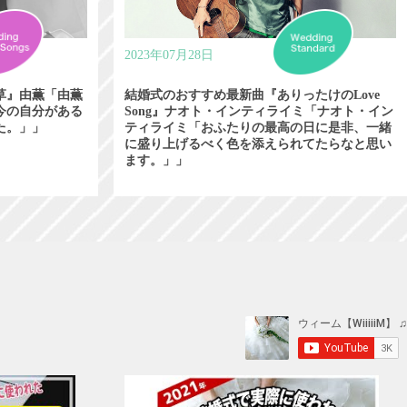
2023年07月28日
草』由薫「由薫
結婚式のおすすめ最新曲『ありったけのLove
今の自分がある
Song』ナオト・インティライミ「ナオト・イン
た。」」
ティライミ「おふたりの最高の日に是非、一緒
に盛り上げるべく色を添えられてたらなと思い
ます。」」