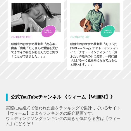
2024年12月19日
2023年07月28日
結婚式のおすすめ最新曲『勿忘草』
結婚式のおすすめ最新曲『ありった
由薫「由薫「たくさんの愛情を受け
けのLove Song』ナオト・インティラ
てきて今の自分があるんだなと気づ
イミ「ナオト・インティライミ「お
くことができました。」」
ふたりの最高の日に是非、一緒に盛
り上げるべく色を添えられてたらな
と思います。」」
公式YouTubeチャンネル 《ウィーム【WiiiiiM】》
実際に結婚式で使われた曲をランキングで集計しているサイト
【ウィーム】によるランキングの紹介動画です。
ウェディングソングランキングの続きが気になる方は【ウィー
ム】にどうぞ！