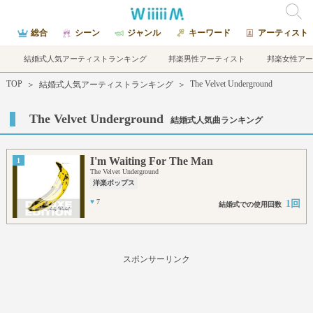
総合
シーン
ジャンル
キーワード
アーティスト
結婚式人気アーティストランキング
邦楽男性アーティスト
邦楽女性アー
TOP
The Velvet Underground
＞
結婚式人気アーティストランキング
＞
The Velvet Underground
結婚式人気曲ランキング
I'm Waiting For The Man
1
The Velvet Underground
洋楽ポップス
♥
7
1回
結婚式での使用回数
スポンサーリンク