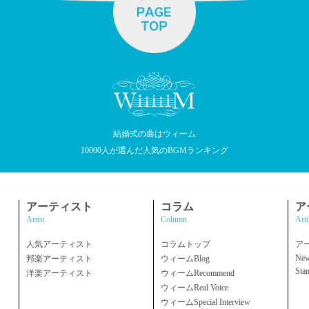
結婚式の曲はウィーム
10000人が選んだ人気のBGMランキング
アーティスト
コラム
ア
Artist
Column
Arti
人気アーティスト
コラムトップ
ア
New
邦楽アーティスト
ウィームBlog
Sta
洋楽アーティスト
ウィームRecommend
ウィームReal Voice
ウィームSpecial Interview