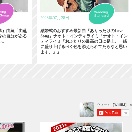
2023年07月28日
草』由薫「由薫
結婚式のおすすめ最新曲『ありったけのLove
今の自分がある
Song』ナオト・インティライミ「ナオト・イン
た。」」
ティライミ「おふたりの最高の日に是非、一緒
に盛り上げるべく色を添えられてたらなと思い
ます。」」