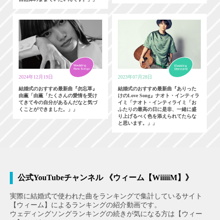
2024年12月19日
2023年07月28日
結婚式のおすすめ最新曲『勿忘草』
結婚式のおすすめ最新曲『ありった
由薫「由薫「たくさんの愛情を受け
けのLove Song』ナオト・インティラ
てきて今の自分があるんだなと気づ
イミ「ナオト・インティライミ「お
くことができました。」」
ふたりの最高の日に是非、一緒に盛
り上げるべく色を添えられてたらな
と思います。」」
公式YouTubeチャンネル 《ウィーム【WiiiiiM】》
実際に結婚式で使われた曲をランキングで集計しているサイト
【ウィーム】によるランキングの紹介動画です。
ウェディングソングランキングの続きが気になる方は【ウィー