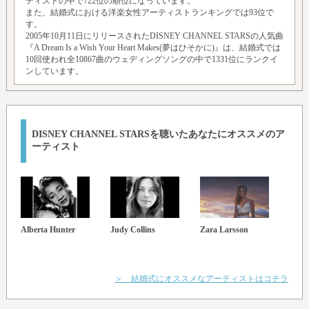
ティストの中で722位の順位になっています。
また、結婚式における洋楽女性アーティストランキングでは93位で
す。
2005年10月11日にリリースされたDISNEY CHANNEL STARSの人気曲
『A Dream Is a Wish Your Heart Makes(夢はひそかに)』は、結婚式では
10回使われ全10867曲のウェディングソングの中で1331位にランクイ
ンしています。
DISNEY CHANNEL STARSを聴いたあなたにオススメのア
ーティスト
Alberta Hunter
Judy Collins
Zara Larsson
Steph
＞ 結婚式にオススメなアーティストはコチラ