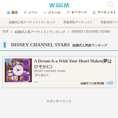
総合
シーン
ジャンル
キーワード
アーティスト
結婚式人気アーティストランキング
邦楽男性アーティスト
邦楽女性アー
TOP
DISNEY CHANNEL STARS
＞
結婚式人気アーティストランキング
＞
DISNEY CHANNEL STARS
結婚式人気曲ランキング
A Dream Is a Wish Your Heart Makes(夢は
1
ひそかに)
DISNEY CHANNEL STARS
ディズニー
♥
7
10回
結婚式での使用回数
スポンサーリンク