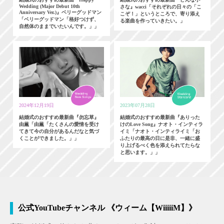
Wedding (Major Debut 10th
さな』wacci「それぞれの日々の「こ
Anniversary Ver.)』ベリーグッドマン
こぞ！」というところで、寄り添え
「ベリーグッドマン「格好つけず、
る楽曲を作っていきたい。」
自然体のままでいたいんです。」」
2024年12月19日
2023年07月28日
結婚式のおすすめ最新曲『勿忘草』
結婚式のおすすめ最新曲『ありった
由薫「由薫「たくさんの愛情を受け
けのLove Song』ナオト・インティラ
てきて今の自分があるんだなと気づ
イミ「ナオト・インティライミ「お
くことができました。」」
ふたりの最高の日に是非、一緒に盛
り上げるべく色を添えられてたらな
と思います。」」
公式YouTubeチャンネル 《ウィーム【WiiiiiM】》