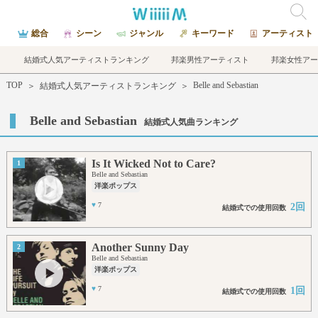
総合
シーン
ジャンル
キーワード
アーティスト
結婚式人気アーティストランキング
邦楽男性アーティスト
邦楽女性アー
TOP
Belle and Sebastian
＞
結婚式人気アーティストランキング
＞
Belle and Sebastian
結婚式人気曲ランキング
Is It Wicked Not to Care?
1
Belle and Sebastian
洋楽ポップス
♥
7
2回
結婚式での使用回数
Another Sunny Day
2
Belle and Sebastian
洋楽ポップス
♥
7
1回
結婚式での使用回数