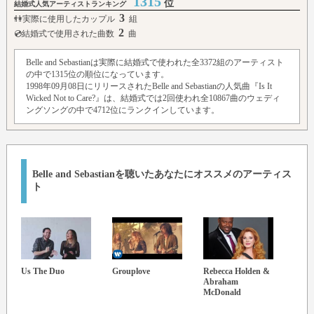
1315
位
結婚式人気アーティストランキング
3
👫実際に使用したカップル
組
2
💿結婚式で使用された曲数
曲
Belle and Sebastianは実際に結婚式で使われた全3372組のアーティスト
の中で1315位の順位になっています。
1998年09月08日にリリースされたBelle and Sebastianの人気曲『Is It
Wicked Not to Care?』は、結婚式では2回使われ全10867曲のウェディ
ングソングの中で4712位にランクインしています。
Belle and Sebastianを聴いたあなたにオススメのアーティス
ト
Us The Duo
Grouplove
Rebecca Holden &
K'NA
Abraham
McDonald