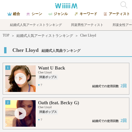
総合
シーン
ジャンル
キーワード
アーティスト
結婚式人気アーティストランキング
邦楽男性アーティスト
邦楽女性アー
TOP
Cher Lloyd
＞
結婚式人気アーティストランキング
＞
Cher Lloyd
結婚式人気曲ランキング
Want U Back
1
Cher Lloyd
洋楽ポップス
♥
7
2回
結婚式での使用回数
Oath (feat. Becky G)
2
Cher Lloyd
洋楽ポップス
♥
7
2回
結婚式での使用回数