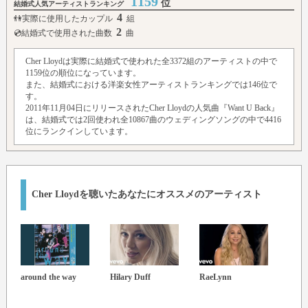
1159
位
結婚式人気アーティストランキング
4
👫実際に使用したカップル
組
2
💿結婚式で使用された曲数
曲
Cher Lloydは実際に結婚式で使われた全3372組のアーティストの中で
1159位の順位になっています。
また、結婚式における洋楽女性アーティストランキングでは146位で
す。
2011年11月04日にリリースされたCher Lloydの人気曲『Want U Back』
は、結婚式では2回使われ全10867曲のウェディングソングの中で4416
位にランクインしています。
Cher Lloydを聴いたあなたにオススメのアーティスト
around the way
Hilary Duff
RaeLynn
Hava