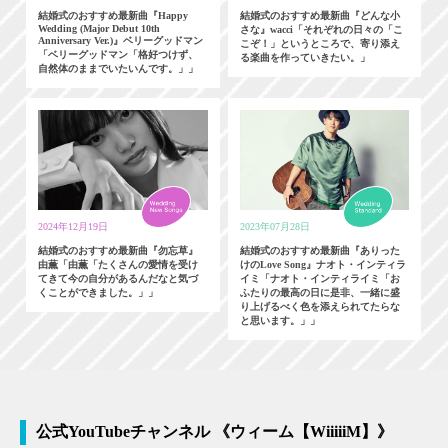
結婚式のおすすめ最新曲『Happy
結婚式のおすすめ最新曲『どんな小
Wedding (Major Debut 10th
さな』wacci「それぞれの日々の「こ
Anniversary Ver.)』ベリーグッドマン
こぞ！」というところで、寄り添え
「ベリーグッドマン「格好つけず、
る楽曲を作っていきたい。」
自然体のままでいたいんです。」」
2024年12月19日
2023年07月28日
結婚式のおすすめ最新曲『勿忘草』
結婚式のおすすめ最新曲『ありった
由薫「由薫「たくさんの愛情を受け
けのLove Song』ナオト・インティラ
てきて今の自分があるんだなと気づ
イミ「ナオト・インティライミ「お
くことができました。」」
ふたりの最高の日に是非、一緒に盛
り上げるべく色を添えられてたらな
と思います。」」
公式YouTubeチャンネル 《ウィーム【WiiiiiM】》