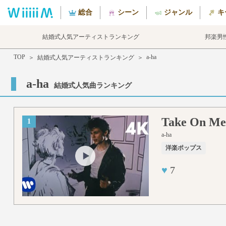
総合
シーン
ジャンル
キ
結婚式人気アーティストランキング
邦楽男
TOP
a-ha
＞
結婚式人気アーティストランキング
＞
a-ha
結婚式人気曲ランキング
Take On M
1
a-ha
洋楽ポップス
♥
7