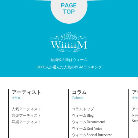
結婚式の曲はウィーム
10000人が選んだ人気のBGMランキング
アーティスト
コラム
ア
Artist
Column
Arti
人気アーティスト
コラムトップ
ア
New
邦楽アーティスト
ウィームBlog
Sta
洋楽アーティスト
ウィームRecommend
ウィームReal Voice
ウィームSpecial Interview