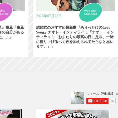
2023年07月28日
草』由薫「由薫
結婚式のおすすめ最新曲『ありったけのLove
今の自分がある
Song』ナオト・インティライミ「ナオト・イン
た。」」
ティライミ「おふたりの最高の日に是非、一緒
に盛り上げるべく色を添えられてたらなと思い
ます。」」