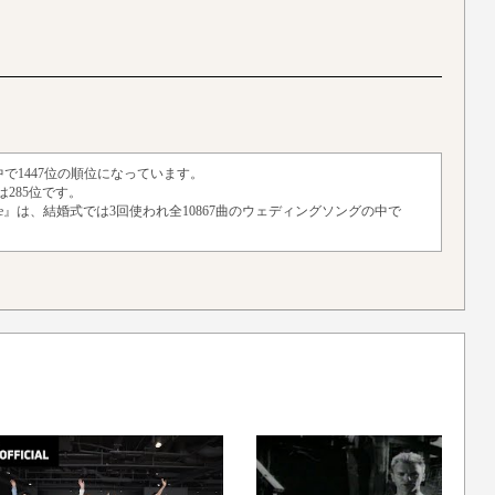
中で1447位の順位になっています。
285位です。
On Me』は、結婚式では3回使われ全10867曲のウェディングソングの中で