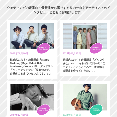
ウェディングの定番曲・最新曲から選りすぐりの一曲をアーティストのイ
ンタビューとともにお届けします！
2026年06月10日
2025年02月13日
結婚式のおすすめ最新曲『Happy
結婚式のおすすめ最新曲『どんな小
Wedding (Major Debut 10th
さな』wacci「それぞれの日々の「こ
Anniversary Ver.)』ベリーグッドマン
こぞ！」というところで、寄り添え
「ベリーグッドマン「格好つけず、
る楽曲を作っていきたい。」
自然体のままでいたいんです。」」
2024年12月19日
2023年07月28日