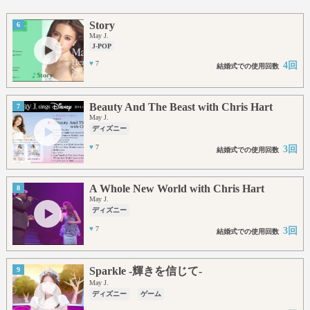
Story
6
May J.
J-POP
♥
7
4回
結婚式での使用回数
Beauty And The Beast with Chris Hart
7
May J.
ディズニー
♥
7
3回
結婚式での使用回数
A Whole New World with Chris Hart
8
May J.
ディズニー
♥
7
3回
結婚式での使用回数
Sparkle -輝きを信じて-
9
May J.
ディズニー
ゲーム