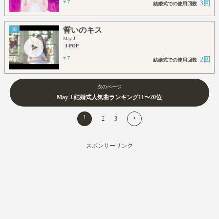
♥
7
3回
結婚式での使用回数
誓いのキス
10
May J.
J-POP
♥
7
2回
結婚式での使用回数
次のページ
May J.結婚式人気曲ランキング11〜20位
1
＞
2
3
スポンサーリンク