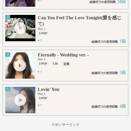
♥
7
10回
結婚式での使用回数
Can You Feel The Love Tonight(愛を感じ
3
て)
May J.
J-POP
♥
7
7回
結婚式での使用回数
Eternally - Wedding ver. -
4
May J.
J-POP
CM
定番
♥
7
5回
結婚式での使用回数
Lovin' You
5
May J.
J-POP
♥
7
4回
結婚式での使用回数
スポンサーリンク