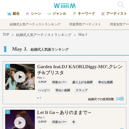
総合
シーン
ジャンル
キーワード
アーティスト
結婚式人気アーティストランキング
邦楽男性アーティスト
邦楽女性アー
TOP
May J.
＞
結婚式人気アーティストランキング
＞
May J.
結婚式人気曲ランキング
Garden feat.DJ KAORI,Diggy-MO’,クレン
1
チ&ブリスタ
May J.
J-POP
邦楽カバー
盛り上がる曲調
幸せな曲調
ハッピー
明るい曲調
クラップ
♥
7
24回
結婚式での使用回数
Let It Go～ありのままで～
2
May J.
J-POP
洋楽カバー
冬