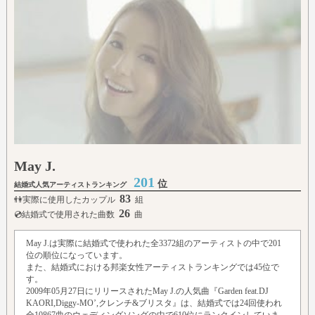
May J.
201
位
結婚式人気アーティストランキング
83
👫実際に使用したカップル
組
26
💿結婚式で使用された曲数
曲
May J.は実際に結婚式で使われた全3372組のアーティストの中で201
位の順位になっています。
また、結婚式における邦楽女性アーティストランキングでは45位で
す。
2009年05月27日にリリースされたMay J.の人気曲『Garden feat.DJ
KAORI,Diggy-MO’,クレンチ&ブリスタ』は、結婚式では24回使われ
全10867曲のウェディングソングの中で610位にランクインしていま