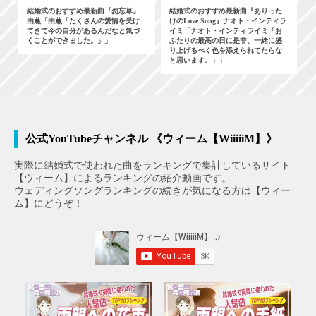
結婚式のおすすめ最新曲『勿忘草』
結婚式のおすすめ最新曲『ありった
由薫「由薫「たくさんの愛情を受け
けのLove Song』ナオト・インティラ
てきて今の自分があるんだなと気づ
イミ「ナオト・インティライミ「お
くことができました。」」
ふたりの最高の日に是非、一緒に盛
り上げるべく色を添えられてたらな
と思います。」」
公式YouTubeチャンネル 《ウィーム【WiiiiiM】》
実際に結婚式で使われた曲をランキングで集計しているサイト
【ウィーム】によるランキングの紹介動画です。
ウェディングソングランキングの続きが気になる方は【ウィー
ム】にどうぞ！