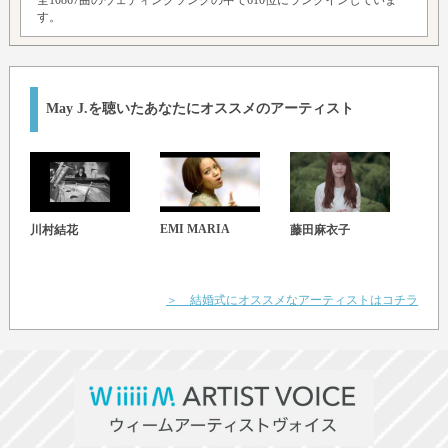
す。
May J.を聴いたあなたにオススメのアーティスト
EMI MARIA
川村結花
藤田麻衣子
いで
＞ 結婚式にオススメなアーティストはコチラ