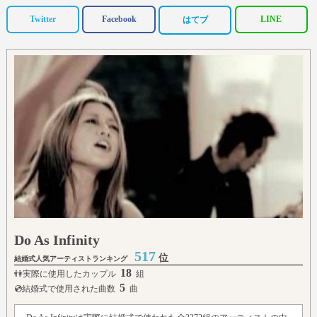
Twitter
Facebook
LINE
はてブ
Do As Infinity
517
位
結婚式人気アーティストランキング
18
👫実際に使用したカップル
組
5
💿結婚式で使用された曲数
曲