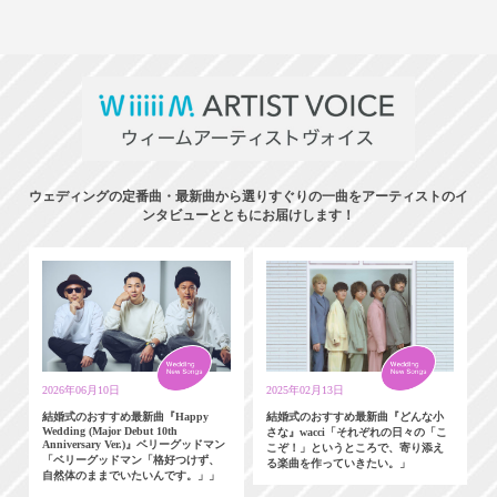
ウェディングの定番曲・最新曲から選りすぐりの一曲をアーティストのイ
ンタビューとともにお届けします！
2026年06月10日
2025年02月13日
結婚式のおすすめ最新曲『Happy
結婚式のおすすめ最新曲『どんな小
Wedding (Major Debut 10th
さな』wacci「それぞれの日々の「こ
Anniversary Ver.)』ベリーグッドマン
こぞ！」というところで、寄り添え
「ベリーグッドマン「格好つけず、
る楽曲を作っていきたい。」
自然体のままでいたいんです。」」