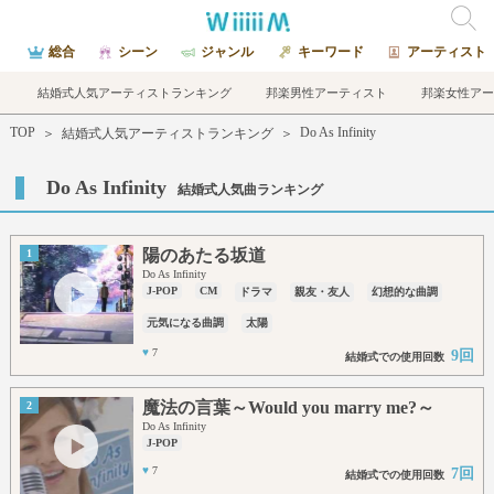
総合
シーン
ジャンル
キーワード
アーティスト
結婚式人気アーティストランキング
邦楽男性アーティスト
邦楽女性アー
TOP
Do As Infinity
＞
結婚式人気アーティストランキング
＞
Do As Infinity
結婚式人気曲ランキング
陽のあたる坂道
1
Do As Infinity
J-POP
CM
ドラマ
親友・友人
幻想的な曲調
元気になる曲調
太陽
♥
7
9回
結婚式での使用回数
魔法の言葉～Would you marry me?～
2
Do As Infinity
J-POP
♥
7
7回
結婚式での使用回数