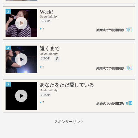
Week!
3
Do As Infinity
J-POP
♥
7
1回
結婚式での使用回数
遠くまで
4
Do As Infinity
J-POP
月
♥
7
1回
結婚式での使用回数
あなたをただ愛している
5
Do As Infinity
J-POP
♥
7
0回
結婚式での使用回数
スポンサーリンク