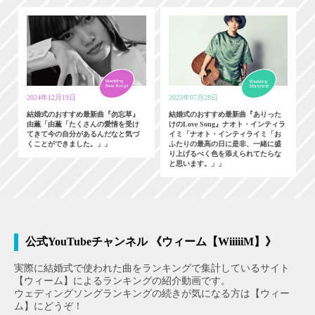
2024年12月19日
2023年07月28日
結婚式のおすすめ最新曲『勿忘草』
結婚式のおすすめ最新曲『ありった
由薫「由薫「たくさんの愛情を受け
けのLove Song』ナオト・インティラ
てきて今の自分があるんだなと気づ
イミ「ナオト・インティライミ「お
くことができました。」」
ふたりの最高の日に是非、一緒に盛
り上げるべく色を添えられてたらな
と思います。」」
公式YouTubeチャンネル 《ウィーム【WiiiiiM】》
実際に結婚式で使われた曲をランキングで集計しているサイト
【ウィーム】によるランキングの紹介動画です。
ウェディングソングランキングの続きが気になる方は【ウィー
ム】にどうぞ！