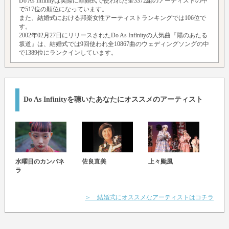
Do As Infinityは実際に結婚式で使われた全3372組のアーティストの中
で517位の順位になっています。
また、結婚式における邦楽女性アーティストランキングでは106位で
す。
2002年02月27日にリリースされたDo As Infinityの人気曲『陽のあたる
坂道』は、結婚式では9回使われ全10867曲のウェディングソングの中
で1389位にランクインしています。
Do As Infinityを聴いたあなたにオススメのアーティスト
水曜日のカンパネ
佐良直美
上々颱風
山崎
ラ
＞ 結婚式にオススメなアーティストはコチラ