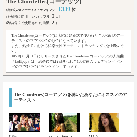
The Chordettes(コーデッツ)
1339
位
結婚式人気アーティストランキング
3
👫実際に使用したカップル
組
2
💿結婚式で使用された曲数
曲
The Chordettes(コーデッツ)は実際に結婚式で使われた全3372組のアー
ティストの中で1339位の順位になっています。
また、結婚式における洋楽女性アーティストランキングでは165位で
す。
1958年01月01日にリリースされたThe Chordettes(コーデッツ)の人気曲
『Lollipop』は、結婚式では2回使われ全10867曲のウェディングソン
グの中で3992位にランクインしています。
The Chordettes(コーデッツ)を聴いたあなたにオススメのア
ーティスト
Lillix
M.I.A.
The 