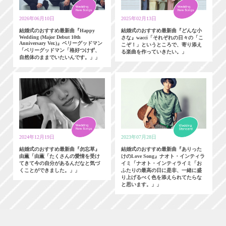
2026年06月10日
2025年02月13日
結婚式のおすすめ最新曲『Happy
結婚式のおすすめ最新曲『どんな小
Wedding (Major Debut 10th
さな』wacci「それぞれの日々の「こ
Anniversary Ver.)』ベリーグッドマン
こぞ！」というところで、寄り添え
「ベリーグッドマン「格好つけず、
る楽曲を作っていきたい。」
自然体のままでいたいんです。」」
2024年12月19日
2023年07月28日
結婚式のおすすめ最新曲『勿忘草』
結婚式のおすすめ最新曲『ありった
由薫「由薫「たくさんの愛情を受け
けのLove Song』ナオト・インティラ
てきて今の自分があるんだなと気づ
イミ「ナオト・インティライミ「お
くことができました。」」
ふたりの最高の日に是非、一緒に盛
り上げるべく色を添えられてたらな
と思います。」」