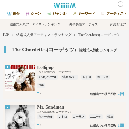
総合
シーン
ジャンル
キーワード
アーティスト
結婚式人気アーティストランキング
邦楽男性アーティスト
邦楽女性アー
TOP
＞
結婚式人気アーティストランキング
＞
The Chordettes(コーデッツ)
The Chordettes(コーデッツ)
結婚式人気曲ランキング
Lollipop
1
The Chordettes(コーデッツ)
R＆B／ソウル
洋楽カバー
レトロ
コーラス
短め
♥
7
2回
結婚式での使用回数
Mr. Sandman
2
The Chordettes(コーデッツ)
ヴォーカル
レトロ
コーラス
ユニーク
短め
♥
7
1回
結婚式での使用回数