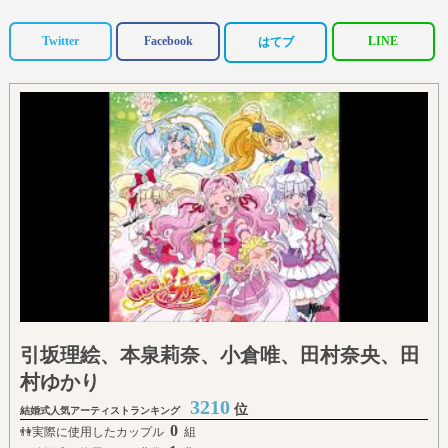
Twitter
Facebook
LINE
はてブ
引坂理絵、本泉莉奈、小倉唯、田村奈央、田
村ゆかり
3210
位
結婚式人気アーティストランキング
0
👫実際に使用したカップル
組