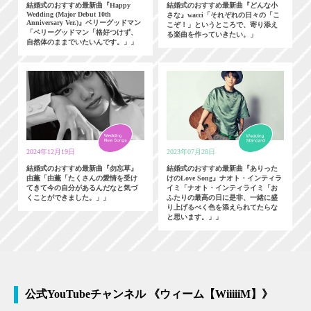
結婚式のおすすめ最新曲『Happy
結婚式のおすすめ最新曲『どんな小
Wedding (Major Debut 10th
さな』wacci「それぞれの日々の「こ
Anniversary Ver.)』ベリーグッドマン
こぞ！」というところで、寄り添え
「ベリーグッドマン「格好つけず、
る楽曲を作っていきたい。」
自然体のままでいたいんです。」」
2024年12月19日
2023年07月28日
結婚式のおすすめ最新曲『勿忘草』
結婚式のおすすめ最新曲『ありった
由薫「由薫「たくさんの愛情を受け
けのLove Song』ナオト・インティラ
てきて今の自分があるんだなと気づ
イミ「ナオト・インティライミ「お
くことができました。」」
ふたりの最高の日に是非、一緒に盛
り上げるべく色を添えられてたらな
と思います。」」
公式YouTubeチャンネル 《ウィーム【WiiiiiM】》