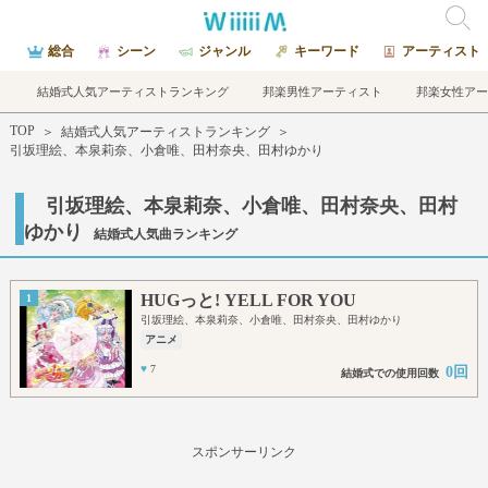
総合
シーン
ジャンル
キーワード
アーティスト
結婚式人気アーティストランキング
邦楽男性アーティスト
邦楽女性アー
TOP
＞
結婚式人気アーティストランキング
＞
引坂理絵、本泉莉奈、小倉唯、田村奈央、田村ゆかり
引坂理絵、本泉莉奈、小倉唯、田村奈央、田村
ゆかり
結婚式人気曲ランキング
HUGっと! YELL FOR YOU
1
引坂理絵、本泉莉奈、小倉唯、田村奈央、田村ゆかり
アニメ
♥
7
0回
結婚式での使用回数
スポンサーリンク