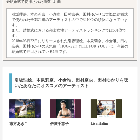
1
💿結婚式で使用された曲数
曲
引坂理絵、本泉莉奈、小倉唯、田村奈央、田村ゆかりは実際に結婚式
で使われた全3372組のアーティストの中で3210位の順位になっていま
す。
また、結婚式における邦楽女性アーティストランキングでは581位で
す。
2018年08月22日にリリースされた引坂理絵、本泉莉奈、小倉唯、田村
奈央、田村ゆかりの人気曲『HUGっと! YELL FOR YOU』は、今後の
結婚式で注目されている1曲です。
引坂理絵、本泉莉奈、小倉唯、田村奈央、田村ゆかりを聴
いたあなたにオススメのアーティスト
Lisa Halim
Organ
志方あきこ
倍賞千恵子