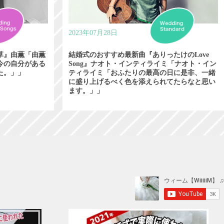
2023年07月28日
草』由薫「由薫
結婚式のおすすめ最新曲『ありったけのLove
今の自分がある
Song』ナオト・インティライミ「ナオト・イン
た。」」
ティライミ「おふたりの最高の日に是非、一緒
に盛り上げるべく色を添えられてたらなと思い
ます。」」