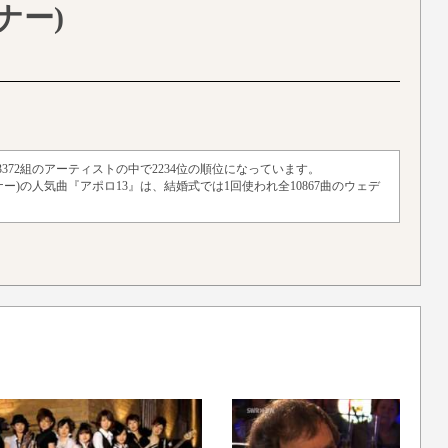
ナー)
372組のアーティストの中で2234位の順位になっています。
ーナー)の人気曲『アポロ13』は、結婚式では1回使われ全10867曲のウェデ