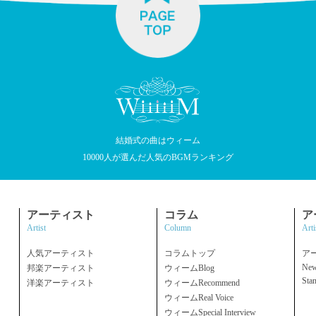
結婚式の曲はウィーム
10000人が選んだ人気のBGMランキング
アーティスト
コラム
ア
Artist
Column
Arti
人気アーティスト
コラムトップ
ア
New
邦楽アーティスト
ウィームBlog
Sta
洋楽アーティスト
ウィームRecommend
ウィームReal Voice
ウィームSpecial Interview