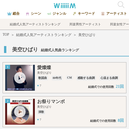
総合
シーン
ジャンル
キーワード
アーティスト
結婚式人気アーティストランキング
邦楽男性アーティスト
邦楽女性アー
TOP
＞
結婚式人気アーティストランキング
＞
美空ひばり
美空ひばり
結婚式人気曲ランキング
愛燦燦
1
美空ひばり
CM
歌謡曲
80年代
感動する曲調
心温まる曲調
♥
7
21回
結婚式での使用回数
お祭りマンボ
2
美空ひばり
演歌
♥
7
8回
結婚式での使用回数