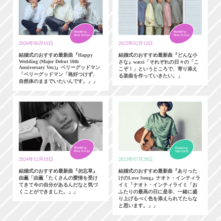
2026年06月10日
2025年02月13日
結婚式のおすすめ最新曲『Happy
結婚式のおすすめ最新曲『どんな小
Wedding (Major Debut 10th
さな』wacci「それぞれの日々の「こ
Anniversary Ver.)』ベリーグッドマン
こぞ！」というところで、寄り添え
「ベリーグッドマン「格好つけず、
る楽曲を作っていきたい。」
自然体のままでいたいんです。」」
2024年12月19日
2023年07月28日
結婚式のおすすめ最新曲『勿忘草』
結婚式のおすすめ最新曲『ありった
由薫「由薫「たくさんの愛情を受け
けのLove Song』ナオト・インティラ
てきて今の自分があるんだなと気づ
イミ「ナオト・インティライミ「お
くことができました。」」
ふたりの最高の日に是非、一緒に盛
り上げるべく色を添えられてたらな
と思います。」」