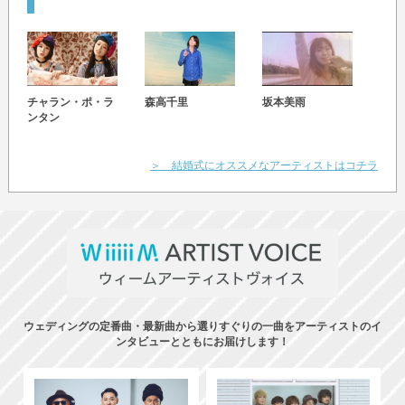
チャラン・ポ・ラ
森高千里
坂本美雨
渡り
ンタン
＞ 結婚式にオススメなアーティストはコチラ
ウェディングの定番曲・最新曲から選りすぐりの一曲をアーティストのイ
ンタビューとともにお届けします！