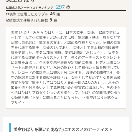
297
位
結婚式人気アーティストランキング
46
👫実際に使用したカップル
組
9
💿結婚式で使用された曲数
曲
美空 ひばり（みそら ひばり）は、日本の歌手、女優。 12歳でデビュ
ーして「天才少女歌手」と謳われて以後、歌謡曲・映画・舞台などで
活躍し自他共に「歌謡界の女王」と認める存在となった。昭和の歌謡
界を代表する歌手・女優の1人であり、女性として史上初の国民栄誉
賞を受賞した。本名は加藤 和枝。愛称は御嬢（おじょう）。 日本を
代表する伝説的ボーカリストとして、多くのアーティストやタレント
に影響を及ぼし、企画盤や未発表曲が定期的に発表、ビデオ上映コン
サートも開催されるなど、永遠の歌姫として根強い人気を獲得してい
る。レコードの累計売上は8000万枚に達する。 没後の1989年7月、長
年の歌謡界に対する貢献を評価され、女性として初めてとなる国民栄
誉賞を受賞（歌手としてはひばりと藤山一郎の2人のみ）し、息子の
加藤和也と付き添いとして萬屋錦之介が授賞式に出席した。その後も
和也はひばりプロダクションの社長として、ひばりの楽曲管理や様々
な顕彰活動（下記）に関わることになった。
・美空ひばり公式ウェ
ブサイト
美空ひばりを聴いたあなたにオススメのアーティスト