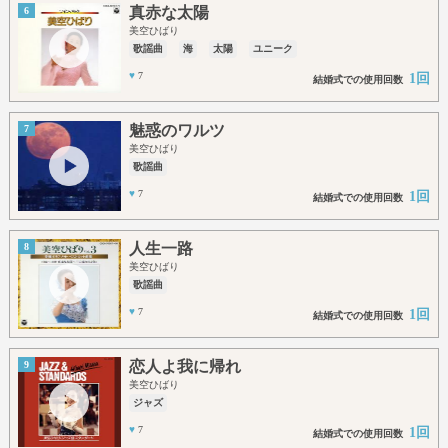
真赤な太陽
6
美空ひばり
歌謡曲
海
太陽
ユニーク
♥
7
1回
結婚式での使用回数
魅惑のワルツ
7
美空ひばり
歌謡曲
♥
7
1回
結婚式での使用回数
人生一路
8
美空ひばり
歌謡曲
♥
7
1回
結婚式での使用回数
恋人よ我に帰れ
9
美空ひばり
ジャズ
♥
7
1回
結婚式での使用回数