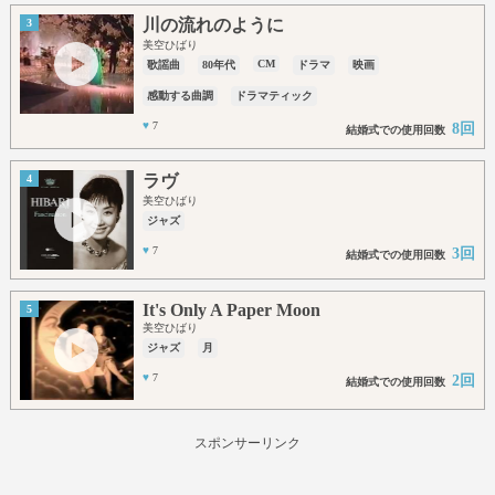
川の流れのように
3
美空ひばり
CM
歌謡曲
80年代
ドラマ
映画
感動する曲調
ドラマティック
♥
7
8回
結婚式での使用回数
ラヴ
4
美空ひばり
ジャズ
♥
7
3回
結婚式での使用回数
It's Only A Paper Moon
5
美空ひばり
ジャズ
月
♥
7
2回
結婚式での使用回数
スポンサーリンク