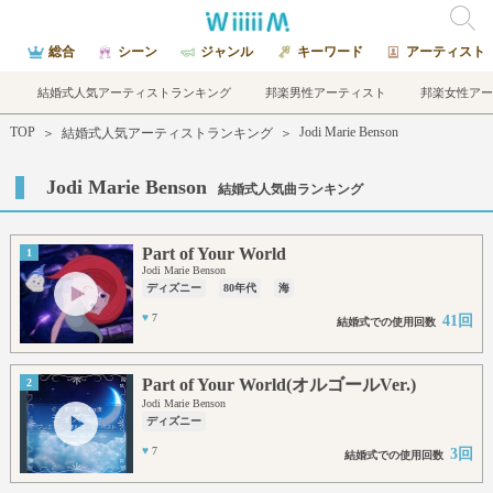
総合
シーン
ジャンル
キーワード
アーティスト
結婚式人気アーティストランキング
邦楽男性アーティスト
邦楽女性アー
TOP
Jodi Marie Benson
＞
結婚式人気アーティストランキング
＞
Jodi Marie Benson
結婚式人気曲ランキング
Part of Your World
1
Jodi Marie Benson
ディズニー
80年代
海
♥
7
41回
結婚式での使用回数
Part of Your World(オルゴールVer.)
2
Jodi Marie Benson
ディズニー
♥
7
3回
結婚式での使用回数