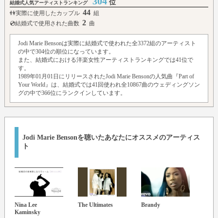
304
位
結婚式人気アーティストランキング
44
👫実際に使用したカップル
組
2
💿結婚式で使用された曲数
曲
Jodi Marie Bensonは実際に結婚式で使われた全3372組のアーティスト
の中で304位の順位になっています。
また、結婚式における洋楽女性アーティストランキングでは41位で
す。
1989年01月01日にリリースされたJodi Marie Bensonの人気曲『Part of
Your World』は、結婚式では41回使われ全10867曲のウェディングソン
グの中で366位にランクインしています。
Jodi Marie Bensonを聴いたあなたにオススメのアーティス
ト
Nina Lee
The Ultimates
Brandy
Celt
Kaminsky