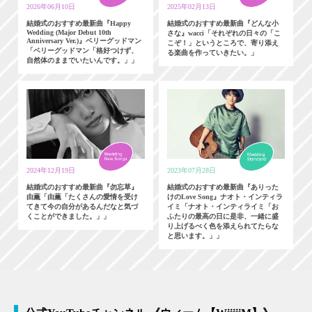
2026年06月10日
2025年02月13日
結婚式のおすすめ最新曲『Happy
結婚式のおすすめ最新曲『どんな小
Wedding (Major Debut 10th
さな』wacci「それぞれの日々の「こ
Anniversary Ver.)』ベリーグッドマン
こぞ！」というところで、寄り添え
「ベリーグッドマン「格好つけず、
る楽曲を作っていきたい。」
自然体のままでいたいんです。」」
2024年12月19日
2023年07月28日
結婚式のおすすめ最新曲『勿忘草』
結婚式のおすすめ最新曲『ありった
由薫「由薫「たくさんの愛情を受け
けのLove Song』ナオト・インティラ
てきて今の自分があるんだなと気づ
イミ「ナオト・インティライミ「お
くことができました。」」
ふたりの最高の日に是非、一緒に盛
り上げるべく色を添えられてたらな
と思います。」」