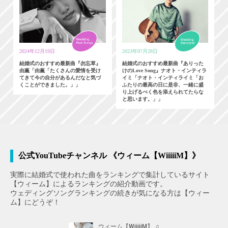
2024年12月19日
2023年07月28日
結婚式のおすすめ最新曲『勿忘草』
結婚式のおすすめ最新曲『ありった
由薫「由薫「たくさんの愛情を受け
けのLove Song』ナオト・インティラ
てきて今の自分があるんだなと気づ
イミ「ナオト・インティライミ「お
くことができました。」」
ふたりの最高の日に是非、一緒に盛
り上げるべく色を添えられてたらな
と思います。」」
公式YouTubeチャンネル 《ウィーム【WiiiiiM】》
実際に結婚式で使われた曲をランキングで集計しているサイト
【ウィーム】によるランキングの紹介動画です。
ウェディングソングランキングの続きが気になる方は【ウィー
ム】にどうぞ！