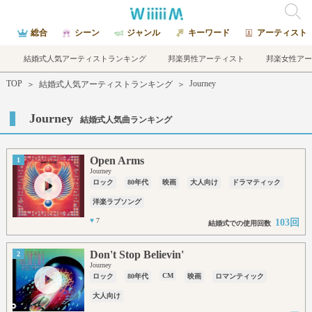
総合
シーン
ジャンル
キーワード
アーティスト
結婚式人気アーティストランキング
邦楽男性アーティスト
邦楽女性アー
TOP
Journey
＞
結婚式人気アーティストランキング
＞
Journey
結婚式人気曲ランキング
Open Arms
1
Journey
ロック
80年代
映画
大人向け
ドラマティック
洋楽ラブソング
♥
7
103回
結婚式での使用回数
Don't Stop Believin'
2
Journey
CM
ロック
80年代
映画
ロマンティック
大人向け