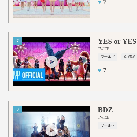
♥
7
YES or YES
7
TWICE
K-POP
ワールド
♥
7
BDZ
8
TWICE
ワールド