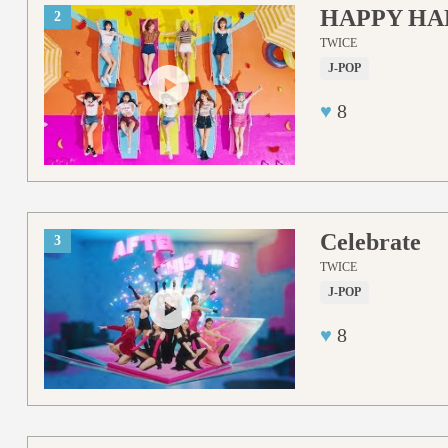
HAPPY HA
2
TWICE
J-POP
♥
8
Celebrate
3
TWICE
J-POP
♥
8