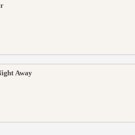
er
Night Away