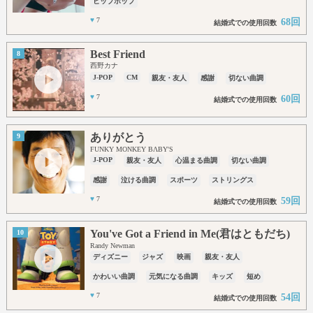
ヒップホップ
♥
7
68回
結婚式での使用回数
Best Friend
8
西野カナ
J-POP
CM
親友・友人
感謝
切ない曲調
♥
7
60回
結婚式での使用回数
ありがとう
9
FUNKY MONKEY BΛBY'S
J-POP
親友・友人
心温まる曲調
切ない曲調
感謝
泣ける曲調
スポーツ
ストリングス
♥
7
59回
結婚式での使用回数
You've Got a Friend in Me(君はともだち)
10
Randy Newman
ディズニー
ジャズ
映画
親友・友人
かわいい曲調
元気になる曲調
キッズ
短め
♥
7
54回
結婚式での使用回数