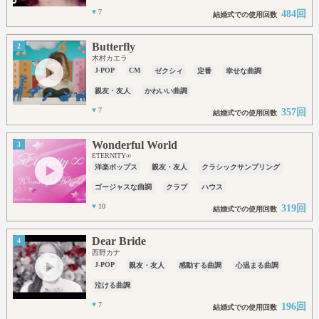
♥
7
484回
結婚式での使用回数
Butterfly
2
木村カエラ
J-POP
CM
ゼクシィ
定番
幸せな曲調
親友・友人
かわいい曲調
♥
7
357回
結婚式での使用回数
Wonderful World
3
ETERNITY∞
洋楽ポップス
親友・友人
クラシックサンプリング
ゴージャスな曲調
クラブ
ハウス
♥
10
319回
結婚式での使用回数
Dear Bride
4
西野カナ
J-POP
親友・友人
感動する曲調
心温まる曲調
泣ける曲調
♥
7
196回
結婚式での使用回数