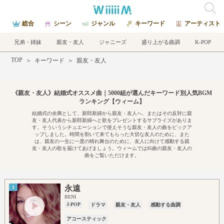
総合
シーン
ジャンル
キーワード
アーティスト
兄弟・姉妹
親友・友人
ジャニーズ
盛り上がる曲調
K-POP
TOP
＞
キーワード
＞
親友・友人
《親友・友人》結婚式オススメ曲｜5000組が選んだキーワード別人気BGM
ランキング【ウィーム】
結婚式の余興として、新郎新婦から親友・友人へ、またはその反対に親
友・友人代表から新郎新婦へと歌をプレゼントするサプライズがありま
す。そういうシチュエーションで使えそうな親友・友人の曲をピックア
ップしました。時間を割いて来てもらった大切な友人のために、また
は、親友の一生に一度の晴れ舞台のために、友人に向けて感動する親
友・友人の歌を届けてあげましょう。ウィームでは85曲の親友・友人の
曲をご覧いただけます。
永遠
1
BENI
J-POP
ドラマ
親友・友人
感動する曲調
アコースティック