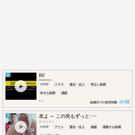
BF
6
moumoon
J-POP
ドラマ
親友・友人
明るい曲調
幸せな曲調
感謝
♥
7
105回
結婚式での使用回数
友よ ～ この先もずっと･･･
7
ケツメイシ
J-POP
アニメ
親友・友人
感謝
感動する曲調