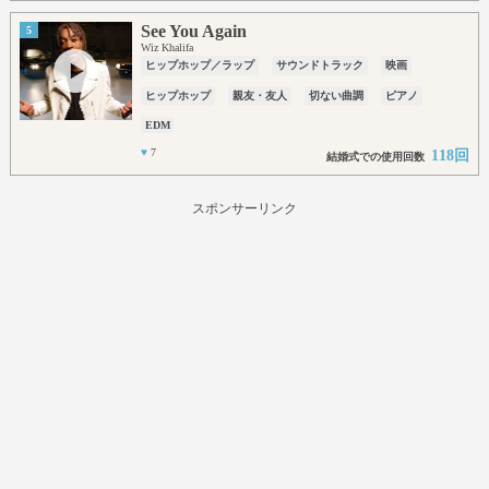
See You Again
5
Wiz Khalifa
ヒップホップ／ラップ
サウンドトラック
映画
ヒップホップ
親友・友人
切ない曲調
ピアノ
EDM
♥
7
118回
結婚式での使用回数
スポンサーリンク