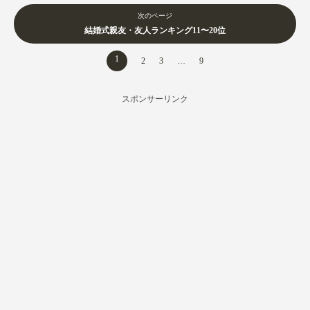
次のページ
結婚式親友・友人ランキング11〜20位
1
2
3
…
9
スポンサーリンク