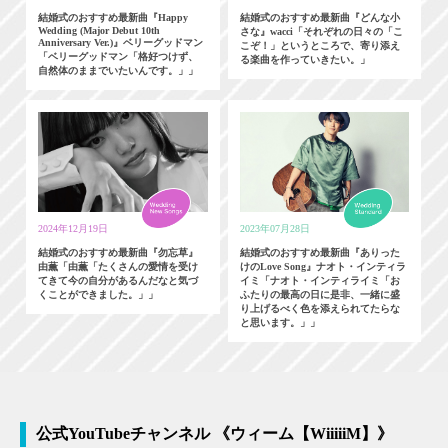
結婚式のおすすめ最新曲『Happy
結婚式のおすすめ最新曲『どんな小
Wedding (Major Debut 10th
さな』wacci「それぞれの日々の「こ
Anniversary Ver.)』ベリーグッドマン
こぞ！」というところで、寄り添え
「ベリーグッドマン「格好つけず、
る楽曲を作っていきたい。」
自然体のままでいたいんです。」」
2024年12月19日
2023年07月28日
結婚式のおすすめ最新曲『勿忘草』
結婚式のおすすめ最新曲『ありった
由薫「由薫「たくさんの愛情を受け
けのLove Song』ナオト・インティラ
てきて今の自分があるんだなと気づ
イミ「ナオト・インティライミ「お
くことができました。」」
ふたりの最高の日に是非、一緒に盛
り上げるべく色を添えられてたらな
と思います。」」
公式YouTubeチャンネル 《ウィーム【WiiiiiM】》