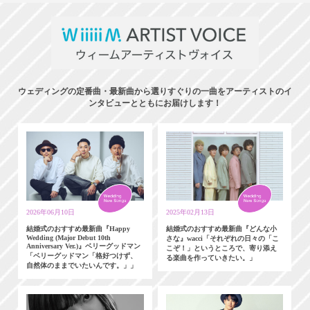
ウェディングの定番曲・最新曲から選りすぐりの一曲をアーティストのイ
ンタビューとともにお届けします！
2026年06月10日
2025年02月13日
結婚式のおすすめ最新曲『Happy
結婚式のおすすめ最新曲『どんな小
Wedding (Major Debut 10th
さな』wacci「それぞれの日々の「こ
Anniversary Ver.)』ベリーグッドマン
こぞ！」というところで、寄り添え
「ベリーグッドマン「格好つけず、
る楽曲を作っていきたい。」
自然体のままでいたいんです。」」