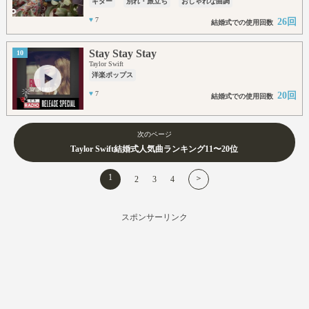
ギター
別れ・旅立ち
おしゃれな曲調
♥
7
26回
結婚式での使用回数
Stay Stay Stay
10
Taylor Swift
洋楽ポップス
♥
7
20回
結婚式での使用回数
次のページ
Taylor Swift結婚式人気曲ランキング11〜20位
1
＞
2
3
4
スポンサーリンク