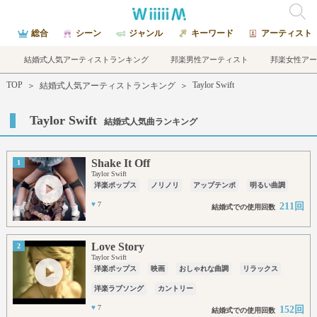
総合
シーン
ジャンル
キーワード
アーティスト
結婚式人気アーティストランキング
邦楽男性アーティスト
邦楽女性アー
TOP
Taylor Swift
＞
結婚式人気アーティストランキング
＞
Taylor Swift
結婚式人気曲ランキング
Shake It Off
1
Taylor Swift
洋楽ポップス
ノリノリ
アップテンポ
明るい曲調
♥
7
211回
結婚式での使用回数
Love Story
2
Taylor Swift
洋楽ポップス
映画
おしゃれな曲調
リラックス
洋楽ラブソング
カントリー
♥
7
152回
結婚式での使用回数