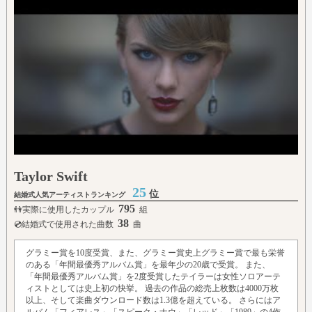
Taylor Swift
25
位
結婚式人気アーティストランキング
795
👫実際に使用したカップル
組
38
💿結婚式で使用された曲数
曲
グラミー賞を10度受賞、また、グラミー賞史上グラミー賞で最も栄誉
のある「年間最優秀アルバム賞」を最年少の20歳で受賞。 また、
「年間最優秀アルバム賞」を2度受賞したテイラーは女性ソロアーテ
ィストとしては史上初の快挙。 過去の作品の総売上枚数は4000万枚
以上、そして楽曲ダウンロード数は1.3億を超えている。 さらにはア
ルバム「フィアレス」「スピーク・ナウ」「レッド」「1989」の4作