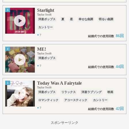
Starlight
3
Taylor Swift
洋楽ポップス
夏
星
幸せな曲調
明るい曲調
カントリー
♥
7
86回
結婚式での使用回数
ME!
4
Taylor Swift
洋楽ポップス
♥
7
44回
結婚式での使用回数
Today Was A Fairytale
5
Taylor Swift
洋楽ポップス
リラックス
洋楽ラブソング
映画
ロマンティック
アコースティック
カントリー
♥
7
42回
結婚式での使用回数
スポンサーリンク