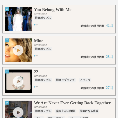
You Belong With Me
6
Taylor Swift
洋楽ポップス
♥
7
42回
結婚式での使用回数
Mine
7
Taylor Swift
洋楽ポップス
♥
7
28回
結婚式での使用回数
22
8
Taylor Swift
洋楽ポップス
洋楽ラブソング
ノリノリ
♥
7
27回
結婚式での使用回数
We Are Never Ever Getting Back Together
9
Taylor Swift
洋楽ポップス
盛り上がる曲調
元気になる曲調