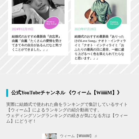
2024年12月19日
2023年07月28日
結婚式のおすすめ最新曲『勿忘草』
結婚式のおすすめ最新曲『ありった
由薫「由薫「たくさんの愛情を受け
けのLove Song』ナオト・インティラ
てきて今の自分があるんだなと気づ
イミ「ナオト・インティライミ「お
くことができました。」」
ふたりの最高の日に是非、一緒に盛
り上げるべく色を添えられてたらな
と思います。」」
公式YouTubeチャンネル 《ウィーム【WiiiiiM】》
実際に結婚式で使われた曲をランキングで集計しているサイト
【ウィーム】によるランキングの紹介動画です。
ウェディングソングランキングの続きが気になる方は【ウィー
ム】にどうぞ！