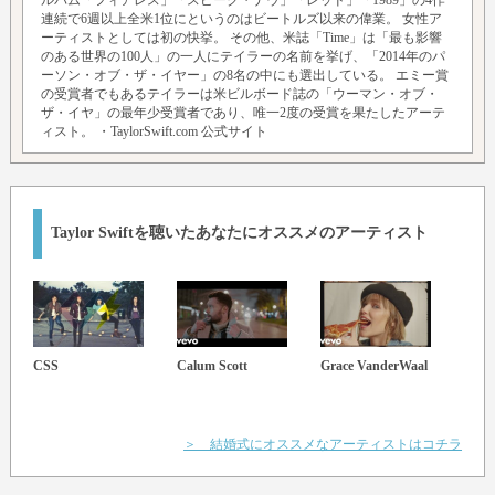
連続で6週以上全米1位にというのはビートルズ以来の偉業。 女性ア
ーティストとしては初の快挙。 その他、米誌「Time」は「最も影響
のある世界の100人」の一人にテイラーの名前を挙げ、「2014年のパ
ーソン・オブ・ザ・イヤー」の8名の中にも選出している。 エミー賞
の受賞者でもあるテイラーは米ビルボード誌の「ウーマン・オブ・
ザ・イヤ」の最年少受賞者であり、唯一2度の受賞を果たしたアーテ
ィスト。
・TaylorSwift.com 公式サイト
Taylor Swiftを聴いたあなたにオススメのアーティスト
CSS
Calum Scott
Grace VanderWaal
Andr
＞ 結婚式にオススメなアーティストはコチラ