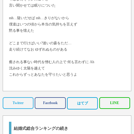
言い聞かせては眠りについた
mh…疑いだせば mh…きりがないから
僕達はいつの頃から本当の気持ちを言えず
黙る事を憶えた
どこまで行けばいい?迷いの森をただ…
走り続けてなお ゆずれぬものがある
癒される事ない時代を憎む人の上で 何も言わずに Ah
沈みゆく太陽を越えて
これからずっとあなたを守りたいと思うよ
思い出の蒼さに 涙が止まらない mh…
あなたに会えた事 幸せの後先
Twitter
Facebook
LINE
はてブ
ここから2人きり 心寄せあって
さえぎるもののない あなたに続く道の上 今愛を束ねて…
そして あなたの愛になりたいと思うよ mh…
結婚式総合ランキングの続き