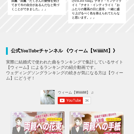
由薫「由薫「たくさんの愛情を受け
けのLove Song』ナオト・インティラ
てきて今の自分があるんだなと気づ
イミ「ナオト・インティライミ「お
くことができました。」」
ふたりの最高の日に是非、一緒に盛
り上げるべく色を添えられてたらな
と思います。」」
公式YouTubeチャンネル 《ウィーム【WiiiiiM】》
実際に結婚式で使われた曲をランキングで集計しているサイト
【ウィーム】によるランキングの紹介動画です。
ウェディングソングランキングの続きが気になる方は【ウィー
ム】にどうぞ！