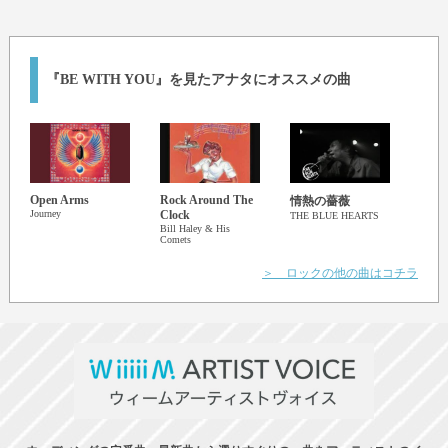
『BE WITH YOU』を見たアナタにオススメの曲
Open Arms
Rock Around The
LEM
情熱の薔薇
Journey
Clock
THE 
THE BLUE HEARTS
Bill Haley & His
Comets
＞ ロックの他の曲はコチラ