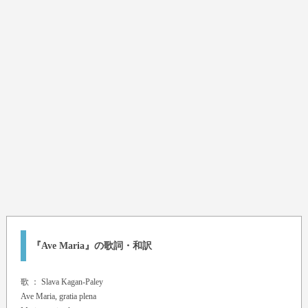
『Ave Maria』の歌詞・和訳
歌 ：
Slava Kagan-Paley
Ave Maria, gratia plena