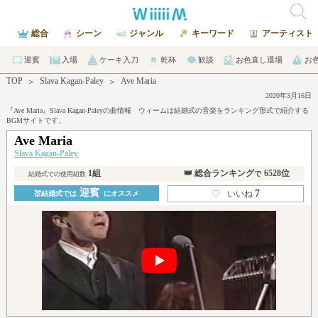
総合
シーン
ジャンル
キーワード
アーティスト
迎賓
入場
ケーキ入刀
乾杯
歓談
お色直し退場
お
TOP
Slava Kagan-Paley
Ave Maria
＞
＞
2020年3月16日
『Ave Maria』Slava Kagan-Paleyの曲情報 ウィームは結婚式の音楽をランキング形式で紹介する
BGMサイトです。
Ave Maria
Slava Kagan-Paley
1組
👑 総合ランキング
6528位
で
結婚式での使用組数
迎賓
7
♡
いいね
💒結婚式では
にオススメ