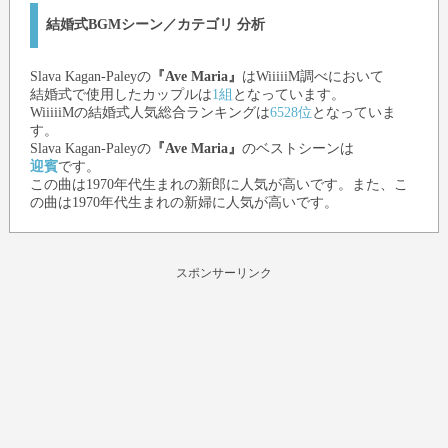
結婚式BGMシーン／カテゴリ 分析
Slava Kagan-Paley
の
『Ave Maria』
はWiiiiiM調べにおいて
結婚式で使用したカップルは
1組
となっています。
WiiiiiMの結婚式人気総合ランキングは
6528位
となっていま
す。
Slava Kagan-Paley
の
『Ave Maria』
のベストシーンは
迎賓
です。
この曲は1970年代生まれの新郎に人気が高いです。また、こ
の曲は1970年代生まれの新婦に人気が高いです。
スポンサーリンク