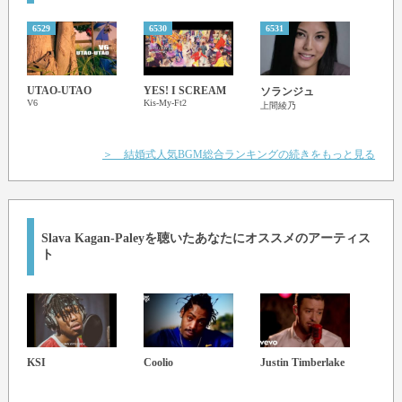
6529
6530
6531
6532
UTAO-UTAO
YES! I SCREAM
ソランジュ
花降
V6
Kis-My-Ft2
TOGI
上間綾乃
＞ 結婚式人気BGM総合ランキングの続きをもっと見る
Slava Kagan-Paley
を聴いたあなたにオススメのアーティス
ト
KSI
Coolio
Justin Timberlake
JUN