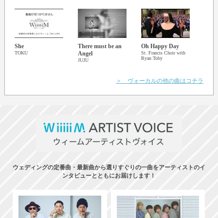
She
There must be an
Oh Happy Day
You 
TOKU
Angel
St. Francis Choir with
Bran
Ryan Toby
JUJU
山下
＞ ヴォーカルの他の曲はコチラ
ウェディングの定番曲・最新曲から選りすぐりの一曲をアーティストのイ
ンタビューとともにお届けします！