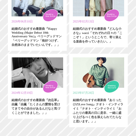
2026年06月10日
2025年02月13日
結婚式のおすすめ最新曲『Happy
結婚式のおすすめ最新曲『どんな小
Wedding (Major Debut 10th
さな』wacci「それぞれの日々の「こ
Anniversary Ver.)』ベリーグッドマン
こぞ！」というところで、寄り添え
「ベリーグッドマン「格好つけず、
る楽曲を作っていきたい。」
自然体のままでいたいんです。」」
2024年12月19日
2023年07月28日
結婚式のおすすめ最新曲『勿忘草』
結婚式のおすすめ最新曲『ありった
由薫「由薫「たくさんの愛情を受け
けのLove Song』ナオト・インティラ
てきて今の自分があるんだなと気づ
イミ「ナオト・インティライミ「お
くことができました。」」
ふたりの最高の日に是非、一緒に盛
り上げるべく色を添えられてたらな
と思います。」」