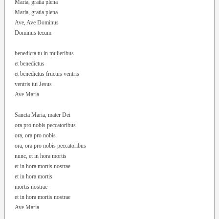
Maria, gratia plena
Maria, gratia plena
Ave, Ave Dominus
Dominus tecum
benedicta tu in mulieribus
et benedictus
et benedictus fructus ventris
ventris tui Jesus
Ave Maria
Sancta Maria, mater Dei
ora pro nobis peccatoribus
ora, ora pro nobis
ora, ora pro nobis peccatoribus
nunc, et in hora mortis
et in hora mortis nostrae
et in hora mortis
mortis nostrae
et in hora mortis nostrae
Ave Maria