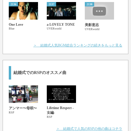
2136
2137
2138
2139
One Love
a LOVELY TONE
Celeb
美影意志
Blue
UVERworld
宇多
UVERworld
＞ 結婚式人気BGM総合ランキングの続きをもっと見る
結婚式でのRSPのオススメ曲
Lifetime Respect -
アンマー〜母唄〜
女編-
RSP
RSP
＞ 結婚式で人気のRSPの他の曲はコチラ