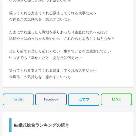
その小さな優しさがいつも嬉しいから
笑ってくれる支えてくれる励ましてくれる大事な人へ
今送るこの気持ちを 忘れずにいつも
たまにすれ違ったり意地を張りあったり素直になれへんけど
結局やっぱめっちゃ大事やから これからもよろしくねと心から
当たり前でも当たり前じゃない 生きている今に感謝してたい
いつまでも『幸せ』だと あなたに伝えたい
笑ってくれる支えてくれる励ましてくれる大事な人へ
今送るこの気持ちを 忘れずにいつも
今日明日も明後日も そうみんなで笑ってよう
どんなときも変わらない 絆を信じよう
Twitter
Facebook
LINE
はてブ
今日明日も明後日も そう一緒に歩いてこう
もう何が起こってもなんとかなりそう
ありがとう
結婚式総合ランキングの続き