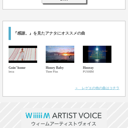
『感謝。』を見たアナタにオススメの曲
Goin’ home
Honey Baby
Hooray
Perfe
lecca
Three Plus
PUSHIM
Wayne
＞ レゲエの他の曲はコチラ