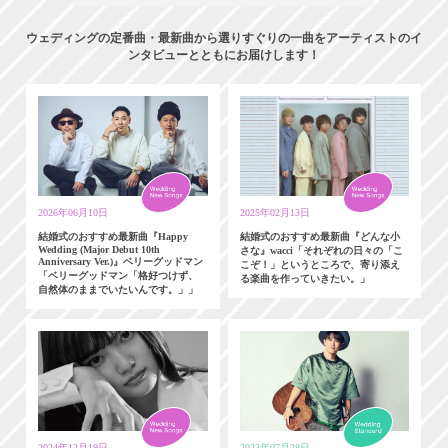
ウェディングの定番曲・最新曲から選りすぐりの一曲をアーティストのイ
ンタビューとともにお届けします！
2026年06月10日
2025年02月13日
結婚式のおすすめ最新曲『Happy
結婚式のおすすめ最新曲『どんな小
Wedding (Major Debut 10th
さな』wacci「それぞれの日々の「こ
Anniversary Ver.)』ベリーグッドマン
こぞ！」というところで、寄り添え
「ベリーグッドマン「格好つけず、
る楽曲を作っていきたい。」
自然体のままでいたいんです。」」
2024年12月19日
2023年07月28日