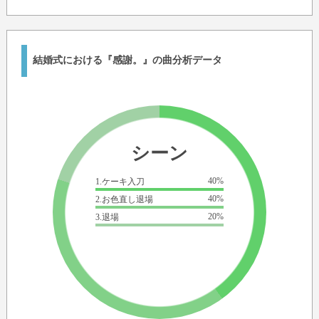
結婚式における『感謝。』の曲分析データ
シーン
40%
1.ケーキ入刀
40%
2.お色直し退場
20%
3.退場