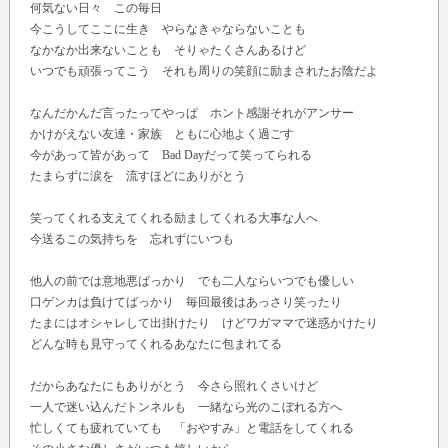
何気ない日々 この毎日
今こうしてここに生き やらなきゃならないことも
なかなか出来ないことも そりゃたくさんあるけど
いつでも頑張ってこう それも周りの笑顔に励まされたお陰だよ
なんだかんだ言ったってやっぱ ホント感謝それがアンサー
かけがえない友達・家族 ともに心地よく過ごす
今があって皆があって Bad Dayだって笑ってられる
たまらずに涙を 流すほどにありがとう
笑ってくれる支えてくれる励ましてくれる大事な人へ
今送るこの気持ちを 忘れずにいつも
他人の前では意地悪ばっかり でも二人ならいつでも優しい
口ゲンカは負けてばっかり 毎回最後はあっさり笑ったり
たまにはオシャレして出掛けたり けどワガママで迷惑かけたり
どんな時も見守ってくれるあなたに包まれてる
だからあなたにもありがとう 今さら照れくさいけど
一人で迷い込んだトンネルも 一緒なら光のこぼれる方へ
忙しくても疲れていても 「おやすみ」と電話をしてくれる