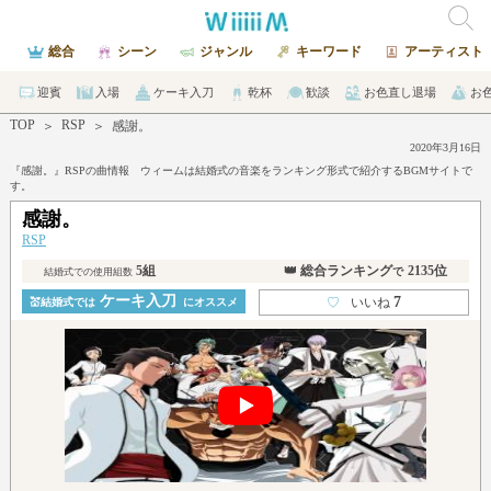
総合
シーン
ジャンル
キーワード
アーティスト
迎賓
入場
ケーキ入刀
乾杯
歓談
お色直し退場
お
TOP
RSP
＞
＞
感謝。
2020年3月16日
『感謝。』RSPの曲情報 ウィームは結婚式の音楽をランキング形式で紹介するBGMサイトで
す。
感謝。
RSP
5組
👑 総合ランキング
2135位
で
結婚式での使用組数
ケーキ入刀
7
♡
いいね
💒結婚式では
にオススメ