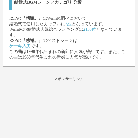
結婚式BGMシーン／カテゴリ 分析
RSP
の
『感謝。』
はWiiiiiM調べにおいて
結婚式で使用したカップルは
5組
となっています。
WiiiiiMの結婚式人気総合ランキングは
2135位
となっていま
す。
RSP
の
『感謝。』
のベストシーンは
ケーキ入刀
です。
この曲は1990年代生まれの新郎に人気が高いです。また、こ
の曲は1980年代生まれの新婦に人気が高いです。
スポンサーリンク