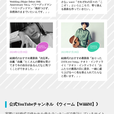
Wedding (Major Debut 10th
さな』wacci「それぞれの日々の「こ
Anniversary Ver.)』ベリーグッドマン
こぞ！」というところで、寄り添え
「ベリーグッドマン「格好つけず、
る楽曲を作っていきたい。」
自然体のままでいたいんです。」」
2024年12月19日
2023年07月28日
結婚式のおすすめ最新曲『勿忘草』
結婚式のおすすめ最新曲『ありった
由薫「由薫「たくさんの愛情を受け
けのLove Song』ナオト・インティラ
てきて今の自分があるんだなと気づ
イミ「ナオト・インティライミ「お
くことができました。」」
ふたりの最高の日に是非、一緒に盛
り上げるべく色を添えられてたらな
と思います。」」
公式YouTubeチャンネル 《ウィーム【WiiiiiM】》
実際に結婚式で使われた曲をランキングで集計しているサイト