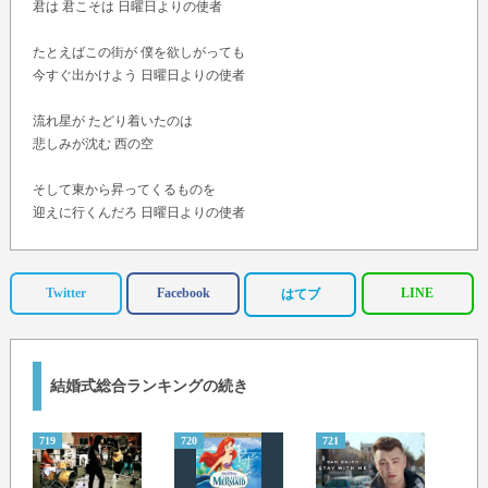
君は 君こそは 日曜日よりの使者
たとえばこの街が 僕を欲しがっても
今すぐ出かけよう 日曜日よりの使者
流れ星が たどり着いたのは
悲しみが沈む 西の空
そして東から昇ってくるものを
迎えに行くんだろ 日曜日よりの使者
Sha la la…
Twitter
Facebook
LINE
はてブ
結婚式総合ランキングの続き
719
720
721
722