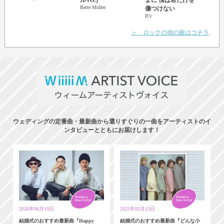
GARD
Bette Midler
傷つけない
B'z
＞ ロックの他の曲はコチラ
ウェディングの定番曲・最新曲から選りすぐりの一曲をアーティストのイ
ンタビューとともにお届けします！
2026年06月10日
2025年02月13日
結婚式のおすすめ最新曲『Happy
結婚式のおすすめ最新曲『どんな小