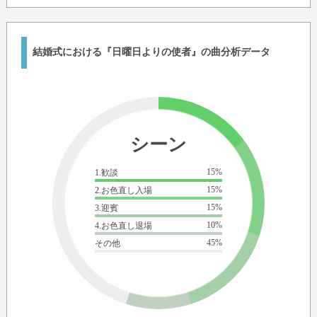
結婚式における『日曜日よりの使者』の曲分析データ
シーン
15%
1.歓談
15%
2.お色直し入場
15%
3.迎賓
10%
4.お色直し退場
45%
その他