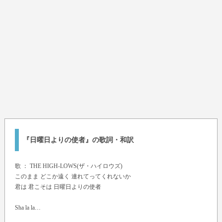
『日曜日よりの使者』の歌詞・和訳
歌 ：
THE HIGH-LOWS(ザ・ハイロウズ)
このまま どこか遠く 連れてってくれないか
君は 君こそは 日曜日よりの使者
Sha la la…