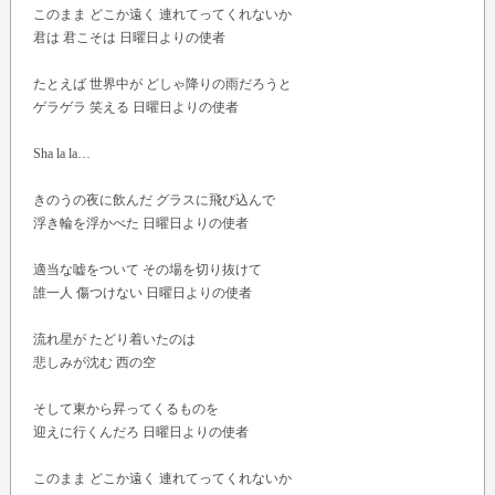
このまま どこか遠く 連れてってくれないか
君は 君こそは 日曜日よりの使者
たとえば 世界中が どしゃ降りの雨だろうと
ゲラゲラ 笑える 日曜日よりの使者
Sha la la…
きのうの夜に飲んだ グラスに飛び込んで
浮き輪を浮かべた 日曜日よりの使者
適当な嘘をついて その場を切り抜けて
誰一人 傷つけない 日曜日よりの使者
流れ星が たどり着いたのは
悲しみが沈む 西の空
そして東から昇ってくるものを
迎えに行くんだろ 日曜日よりの使者
このまま どこか遠く 連れてってくれないか