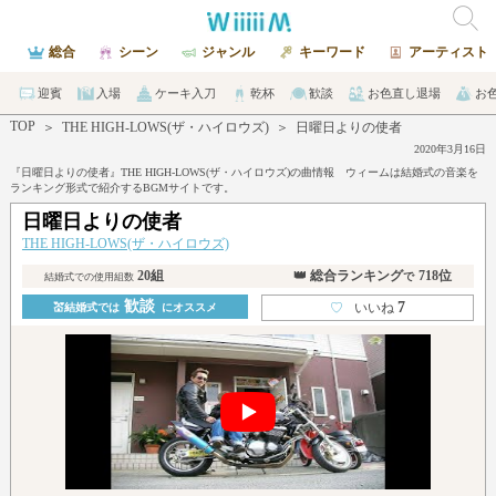
総合
シーン
ジャンル
キーワード
アーティスト
迎賓
入場
ケーキ入刀
乾杯
歓談
お色直し退場
お
TOP
＞
THE HIGH-LOWS(ザ・ハイロウズ)
＞
日曜日よりの使者
2020年3月16日
『日曜日よりの使者』THE HIGH-LOWS(ザ・ハイロウズ)の曲情報 ウィームは結婚式の音楽を
ランキング形式で紹介するBGMサイトです。
日曜日よりの使者
THE HIGH-LOWS(ザ・ハイロウズ)
20組
👑 総合ランキング
718位
で
結婚式での使用組数
歓談
7
♡
いいね
💒結婚式では
にオススメ