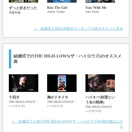
Kiss The Girl
Stay With Me
ずっと好きだった
星影
Ashley Tisdale
Sam Smith
GRe4
斉藤和義
(GRee
＞ 結婚式人気BGM総合ランキングの続きをもっと見る
結婚式でのTHE HIGH-LOWS(ザ・ハイロウズ)のオススメ
曲
十四才
胸がドキドキ
ハスキー(欲望とい
フル
THE HIGH-LOWS(ザ・
THE HIGH-LOWS(ザ・
う名の戦車)
THE 
ハイロウズ)
ハイロウズ)
ハイロ
THE HIGH-LOWS(ザ・
ハイロウズ)
＞ 結婚式で人気のTHE HIGH-LOWS(ザ・ハイロウズ)の他の曲はコチ
ラ