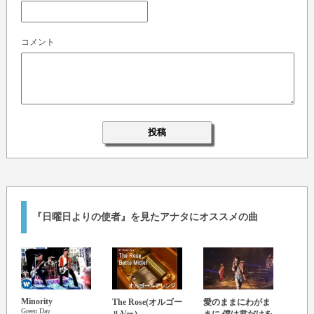
コメント
『日曜日よりの使者』を見たアナタにオススメの曲
Minority
The Rose(オルゴー
愛のままにわがま
オリ
Green Day
UNIS
ルVer.)
まに 僕は君だけを