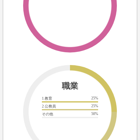
職業
25%
1.教育
25%
2.公務員
50%
その他