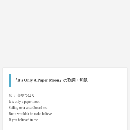
『It's Only A Paper Moon』の歌詞・和訳
歌 ：
美空ひばり
It is only a paper moon
Sailing over a cardboard sea
But it wouldn't be make believe
If you believed in me