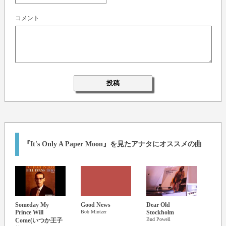
コメント
『It's Only A Paper Moon』を見たアナタにオススメの曲
Someday My
Good News
Dear Old
On Th
Prince Will
Bob Mintzer
Stockholm
Wher
Bud Powell
Nat Ki
Come(いつか王子