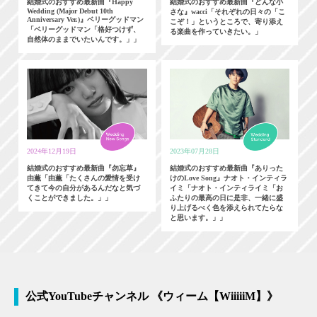
結婚式のおすすめ最新曲『Happy
結婚式のおすすめ最新曲『どんな小
Wedding (Major Debut 10th
さな』wacci「それぞれの日々の「こ
Anniversary Ver.)』ベリーグッドマン
こぞ！」というところで、寄り添え
「ベリーグッドマン「格好つけず、
る楽曲を作っていきたい。」
自然体のままでいたいんです。」」
2024年12月19日
2023年07月28日
結婚式のおすすめ最新曲『勿忘草』
結婚式のおすすめ最新曲『ありった
由薫「由薫「たくさんの愛情を受け
けのLove Song』ナオト・インティラ
てきて今の自分があるんだなと気づ
イミ「ナオト・インティライミ「お
くことができました。」」
ふたりの最高の日に是非、一緒に盛
り上げるべく色を添えられてたらな
と思います。」」
公式YouTubeチャンネル 《ウィーム【WiiiiiM】》