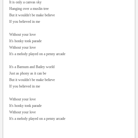
It is only a canvas sky
Hanging over a muslin tree
But it wouldn't be make believe
If you believed in me
Without your love
It's honky tonk parade
Without your love
It's a melody played on a penny arcade
It's a Barnum and Bailey world
Just as phony as it can be
But it wouldn't be make believe
If you believed in me
Without your love
It's honky tonk parade
Without your love
It's a melody played on a penny arcade