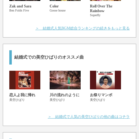
Zak and Sara
Color
Roll Over The
Touc
Ben Folds Five
Goose house
Rainbow
flumpo
Superfly
＞ 結婚式人気BGM総合ランキングの続きをもっと見る
結婚式での美空ひばりのオススメ曲
恋人よ我に帰れ
川の流れのように
お祭りマンボ
ラヴ
美空ひばり
美空ひばり
美空ひばり
美空
＞ 結婚式で人気の美空ひばりの他の曲はコチラ