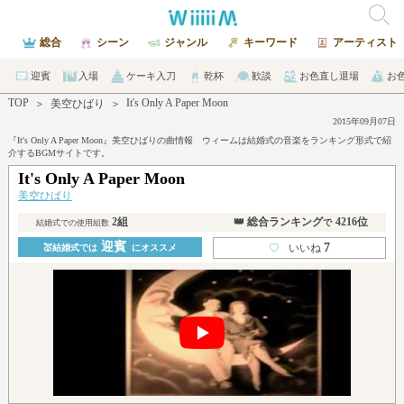
総合
シーン
ジャンル
キーワード
アーティスト
迎賓
入場
ケーキ入刀
乾杯
歓談
お色直し退場
お
TOP
It's Only A Paper Moon
＞
美空ひばり
＞
2015年09月07日
『It's Only A Paper Moon』美空ひばりの曲情報 ウィームは結婚式の音楽をランキング形式で紹
介するBGMサイトです。
It's Only A Paper Moon
美空ひばり
2組
👑 総合ランキング
4216位
で
結婚式での使用組数
迎賓
7
♡
いいね
💒結婚式では
にオススメ