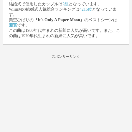
結婚式で使用したカップルは
2組
となっています。
WiiiiiMの結婚式人気総合ランキングは
4216位
となっていま
す。
美空ひばり
の
『It's Only A Paper Moon』
のベストシーンは
迎賓
です。
この曲は1980年代生まれの新郎に人気が高いです。また、こ
の曲は1970年代生まれの新婦に人気が高いです。
スポンサーリンク