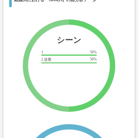
シーン
1.
50%
50%
2.送賓