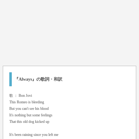
『Always』の歌詞・和訳
歌 ：
Bon Jovi
This Romeo is bleeding
But you can't see his blood
It's nothing but some feelings
That this old dog kicked up
It's been raining since you left me