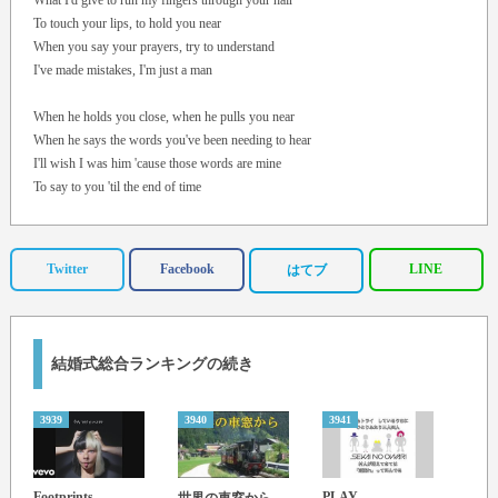
What I'd give to run my fingers through your hair
To touch your lips, to hold you near
When you say your prayers, try to understand
I've made mistakes, I'm just a man
When he holds you close, when he pulls you near
When he says the words you've been needing to hear
I'll wish I was him 'cause those words are mine
To say to you 'til the end of time
Yeah, I will love you, baby, always
And I'll be there forever and a day, always
Twitter
Facebook
LINE
はてブ
If you told me to cry for you
I could
If you told me to die for you
結婚式総合ランキングの続き
I would
Take a look at my face
There's no price I won't pay
3939
3940
3941
3942
To say these words to you
Well, there ain't no luck
Footprints
PLAY
GOL