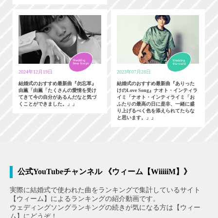
2024年12月19日
2023年07月28日
結婚式のおすすめ最新曲『勿忘草』
結婚式のおすすめ最新曲『ありった
由薫「由薫「たくさんの愛情を受け
けのLove Song』ナオト・インティラ
てきて今の自分があるんだなと気づ
イミ「ナオト・インティライミ「お
くことができました。」」
ふたりの最高の日に是非、一緒に盛
り上げるべく色を添えられてたらな
と思います。」」
公式YouTubeチャンネル 《ウィーム【WiiiiiM】》
実際に結婚式で使われた曲をランキングで集計しているサイト
【ウィーム】によるランキングの紹介動画です。
ウェディングソングランキングの続きが気になる方は【ウィー
ム】にどうぞ！