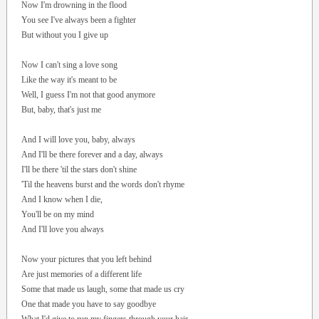
Now I'm drowning in the flood
You see I've always been a fighter
But without you I give up
Now I can't sing a love song
Like the way it's meant to be
Well, I guess I'm not that good anymore
But, baby, that's just me
And I will love you, baby, always
And I'll be there forever and a day, always
I'll be there 'til the stars don't shine
'Til the heavens burst and the words don't rhyme
And I know when I die,
You'll be on my mind
And I'll love you always
Now your pictures that you left behind
Are just memories of a different life
Some that made us laugh, some that made us cry
One that made you have to say goodbye