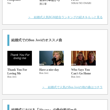
世界の車窓から
In these loaded dice
Sia
SEKAI NO OWARI
いき
溝口肇
But, baby, if you give me just one more try
We can pack up our old dreams and our old lives
＞ 結婚式人気BGM総合ランキングの続きをもっと見る
We'll find a place where the sun still shines
And I will love you, baby, always
And I'll be there forever and a day, always
I'll be there 'til the stars don't shine
結婚式でのBon Joviのオススメ曲
'Til the heavens burst and the words don't rhyme
And I know when I die,
You'll be on my mind
And I'll love you, always
Thank You For
Have a nice day
Who Says You
It's 
Loving Me
Bon Jovi
Can't Go Home
Bon Jo
Bon Jovi
Bon Jovi
＞ 結婚式で人気のBon Joviの他の曲はコチラ
結婚式における『Always』の曲分析データ