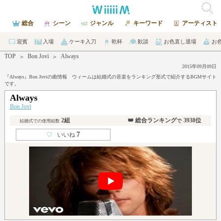
総合
シーン
ジャンル
キーワード
アーティスト
迎賓
入場
ケーキ入刀
乾杯
歓談
お色直し退場
お
TOP
Bon Jovi
Always
＞
＞
2015年09月09日
『Always』Bon Joviの曲情報 ウィームは結婚式の音楽をランキング形式で紹介するBGMサイト
です。
Always
Bon Jovi
2組
👑 総合ランキング
3938位
で
結婚式での使用組数
7
♡
いいね