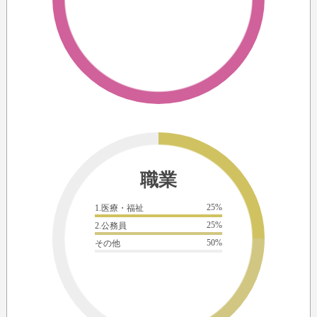
職業
25%
1.医療・福祉
25%
2.公務員
50%
その他