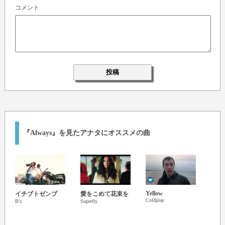
コメント
『Always』を見たアナタにオススメの曲
Yellow
Every
イチブトゼンブ
愛をこめて花束を
Coldplay
a Wat
B'z
Superfly
Coldpl