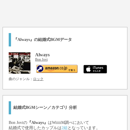
『Always』の結婚式BGMデータ
Always
Bon Jovi
曲のジャンル：
ロック
結婚式BGMシーン／カテゴリ 分析
Bon Jovi
の
『Always』
はWiiiiiM調べにおいて
結婚式で使用したカップルは
2組
となっています。