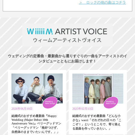
＞ ロックの他の曲はコチラ
ウェディングの定番曲・最新曲から選りすぐりの一曲をアーティストのイ
ンタビューとともにお届けします！
2026年06月10日
2025年02月13日
結婚式のおすすめ最新曲『Happy
結婚式のおすすめ最新曲『どんな小
Wedding (Major Debut 10th
さな』wacci「それぞれの日々の「こ
Anniversary Ver.)』ベリーグッドマン
こぞ！」というところで、寄り添え
「ベリーグッドマン「格好つけず、
る楽曲を作っていきたい。」
自然体のままでいたいんです。」」