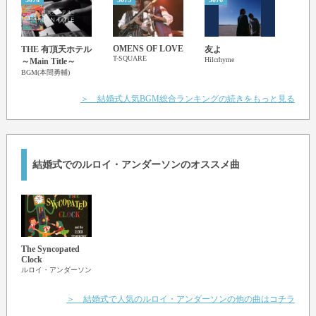
OMENS OF LOVE
Boog
THE 有頂天ホテル
友よ
T-SQUARE
Wond
Hilcrhyme
～Main Title～
Earth 
BGM(本間勇輔)
＞ 結婚式人気BGM総合ランキングの続きをもっと見る
結婚式でのルロイ・アンダーソンのオススメ曲
The Syncopated
Clock
ルロイ・アンダーソン
＞ 結婚式で人気のルロイ・アンダーソンの他の曲はコチラ