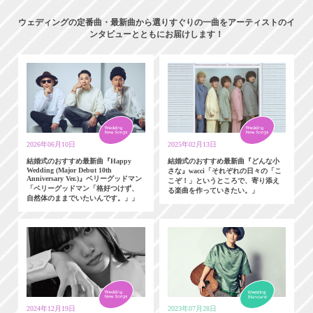
ウェディングの定番曲・最新曲から選りすぐりの一曲をアーティストのイ
ンタビューとともにお届けします！
2026年06月10日
2025年02月13日
結婚式のおすすめ最新曲『Happy
結婚式のおすすめ最新曲『どんな小
Wedding (Major Debut 10th
さな』wacci「それぞれの日々の「こ
Anniversary Ver.)』ベリーグッドマン
こぞ！」というところで、寄り添え
「ベリーグッドマン「格好つけず、
る楽曲を作っていきたい。」
自然体のままでいたいんです。」」
2024年12月19日
2023年07月28日