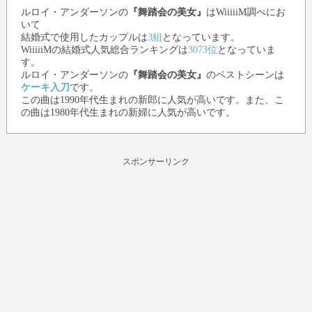
ルロイ・アンダーソン
の
『舞踏会の美女』
はWiiiiiM調べにお
いて
結婚式で使用したカップルは
3組
となっています。
WiiiiiMの結婚式人気総合ランキングは
3073位
となっていま
す。
ルロイ・アンダーソン
の
『舞踏会の美女』
のベストシーンは
ケーキ入刀
です。
この曲は1990年代生まれの新郎に人気が高いです。また、こ
の曲は1980年代生まれの新婦に人気が高いです。
スポンサーリンク