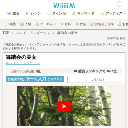
総合
シーン
ジャンル
キーワード
アーティスト
迎賓
入場
ケーキ入刀
乾杯
歓談
お色直し退場
お
TOP
＞
ルロイ・アンダーソン
＞
舞踏会の美女
2020年3月16日
『舞踏会の美女』ルロイ・アンダーソンの曲情報 ウィームは結婚式の音楽をランキング形式で
紹介するBGMサイトです。
舞踏会の美女
ルロイ・アンダーソン
3組
👑 総合ランキング
3073位
で
結婚式での使用組数
ケーキ入刀
7
♡
いいね
💒結婚式では
にオススメ