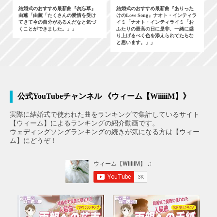
結婚式のおすすめ最新曲『勿忘草』
結婚式のおすすめ最新曲『ありった
由薫「由薫「たくさんの愛情を受け
けのLove Song』ナオト・インティラ
てきて今の自分があるんだなと気づ
イミ「ナオト・インティライミ「お
くことができました。」」
ふたりの最高の日に是非、一緒に盛
り上げるべく色を添えられてたらな
と思います。」」
公式YouTubeチャンネル 《ウィーム【WiiiiiM】》
実際に結婚式で使われた曲をランキングで集計しているサイト
【ウィーム】によるランキングの紹介動画です。
ウェディングソングランキングの続きが気になる方は【ウィー
ム】にどうぞ！