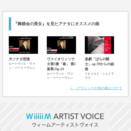
『舞踏会の美女』を見たアナタにオススメの曲
大ソナタ悲愴
ヴァイオリンソナ
楽劇「ばらの騎
All
ルートヴィヒ・ヴァ
タ第5番「春」 第1
士」op.59からの組
リン
ン・ベートーヴェン
楽章,Op.24
曲
より
ルートヴィヒ・ヴァ
リヒャルト・シュトラ
ルー
ン・ベートーヴェン
ウス
ン・
＞ クラシックの他の曲はコチラ