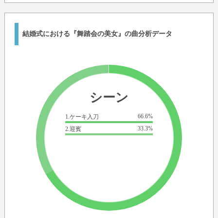
結婚式における『舞踏会の美女』の曲分析データ
シーン
66.6%
1.ケーキ入刀
33.3%
2.迎賓