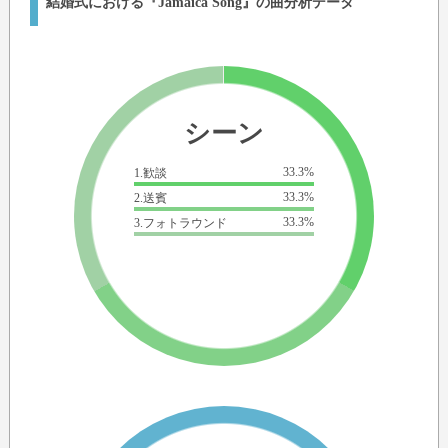
結婚式における『Jamaica Song』の曲分析データ
シーン
33.3%
1.歓談
33.3%
2.送賓
33.3%
3.フォトラウンド