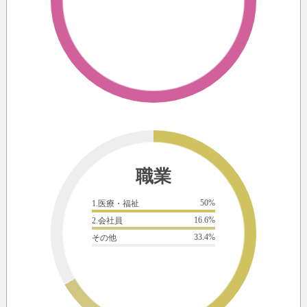
職業
50%
1.医療・福祉
16.6%
2.会社員
33.4%
その他