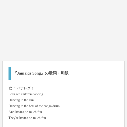
『Jamaica Song』の歌詞・和訳
歌 ：
ハナレグミ
I can see children dancing
Dancing in the sun
Dancing to the beat of the conga drum
And having so much fun
They're having so much fun