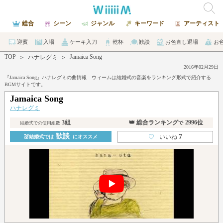
総合
シーン
ジャンル
キーワード
アーティスト
迎賓
入場
ケーキ入刀
乾杯
歓談
お色直し退場
お
TOP
Jamaica Song
＞
ハナレグミ
＞
2016年02月29日
『Jamaica Song』ハナレグミの曲情報 ウィームは結婚式の音楽をランキング形式で紹介する
BGMサイトです。
Jamaica Song
ハナレグミ
3組
👑 総合ランキング
2996位
で
結婚式での使用組数
歓談
7
♡
いいね
💒結婚式では
にオススメ