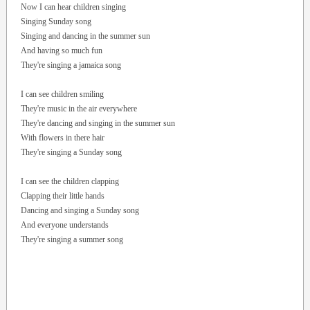
Now I can hear children singing
Singing Sunday song
Singing and dancing in the summer sun
And having so much fun
They're singing a jamaica song
I can see children smiling
They're music in the air everywhere
They're dancing and singing in the summer sun
With flowers in there hair
They're singing a Sunday song
I can see the children clapping
Clapping their little hands
Dancing and singing a Sunday song
And everyone understands
They're singing a summer song