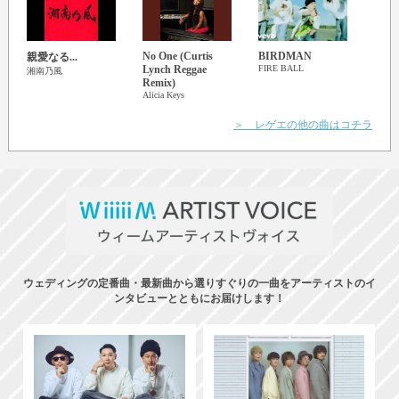
No One (Curtis
BIRDMAN
It Hu
親愛なる...
Lynch Reggae
FIRE BALL
Alon
湘南乃風
Remix)
The Wa
Alicia Keys
＞ レゲエの他の曲はコチラ
ウェディングの定番曲・最新曲から選りすぐりの一曲をアーティストのイ
ンタビューとともにお届けします！