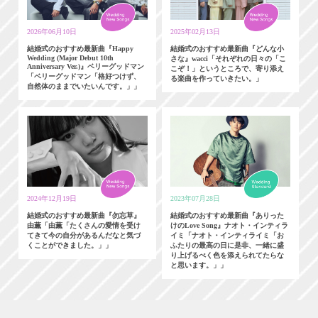
2026年06月10日
2025年02月13日
結婚式のおすすめ最新曲『Happy
結婚式のおすすめ最新曲『どんな小
Wedding (Major Debut 10th
さな』wacci「それぞれの日々の「こ
Anniversary Ver.)』ベリーグッドマン
こぞ！」というところで、寄り添え
「ベリーグッドマン「格好つけず、
る楽曲を作っていきたい。」
自然体のままでいたいんです。」」
2024年12月19日
2023年07月28日
結婚式のおすすめ最新曲『勿忘草』
結婚式のおすすめ最新曲『ありった
由薫「由薫「たくさんの愛情を受け
けのLove Song』ナオト・インティラ
てきて今の自分があるんだなと気づ
イミ「ナオト・インティライミ「お
くことができました。」」
ふたりの最高の日に是非、一緒に盛
り上げるべく色を添えられてたらな
と思います。」」