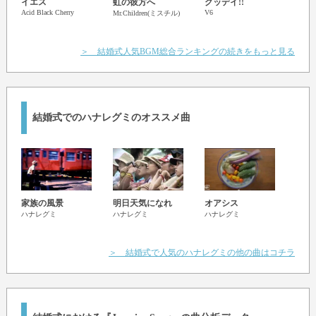
I'll 
イエス
虹の彼方へ
グッデイ!!
Mariah
Acid Black Cherry
V6
Mr.Children(ミスチル)
＞ 結婚式人気BGM総合ランキングの続きをもっと見る
結婚式でのハナレグミのオススメ曲
家族の風景
明日天気になれ
オアシス
ラブ
ハナレグミ
ハナレグミ
ハナレグミ
ハナ
＞ 結婚式で人気のハナレグミの他の曲はコチラ