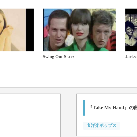
Swing Out Sister
Jackso
『Take My Hand
🔖洋楽ポップス