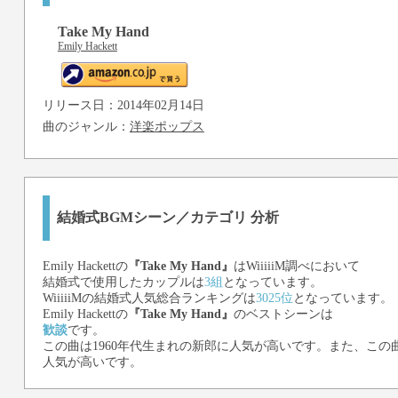
Take My Hand
Emily Hackett
リリース日：2014年02月14日
曲のジャンル：
洋楽ポップス
結婚式BGMシーン／カテゴリ 分析
Emily Hackett
の
『Take My Hand』
はWiiiiiM調べにおいて
結婚式で使用したカップルは
3組
となっています。
WiiiiiMの結婚式人気総合ランキングは
3025位
となっています。
Emily Hackett
の
『Take My Hand』
のベストシーンは
歓談
です。
この曲は1960年代生まれの新郎に人気が高いです。また、この曲
人気が高いです。