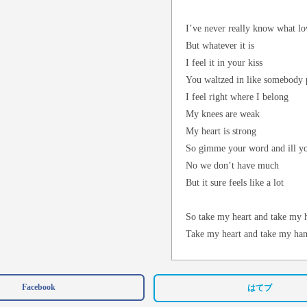
I’ve never really know what lo
But whatever it is
I feel it in your kiss
You waltzed in like somebody p
I feel right where I belong
My knees are weak
My heart is strong
So gimme your word and ill you
No we don’t have much
But it sure feels like a lot
So take my heart and take my 
Take my heart and take my ha
Take my heart and take my han
Right where we stand
Facebook
はてブ
Take my heart and take my ha