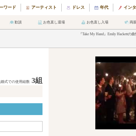
ーワード
アーティスト
ドレス
年代
イン
歓談
お色直し退場
お色直し入場
両
『Take My Hand』Emily 
3組
結婚式での使用組数