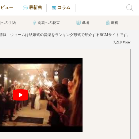
タビュー
最新曲
コラム
親への手紙
両親への花束
退場
送賓
Hackettの曲情報 ウィームは結婚式の音楽をランキング形式で紹介するBGMサイトです。
7,210 View