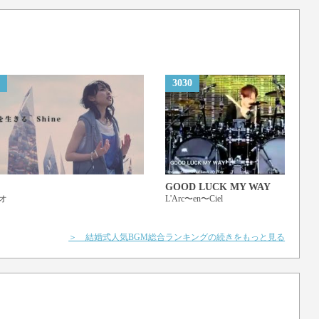
our friend
d again and again
3030
u
u
u
u
GOOD LUCK MY WAY
オ
L'Arc〜en〜Ciel
＞ 結婚式人気BGM総合ランキングの続きをもっと見る