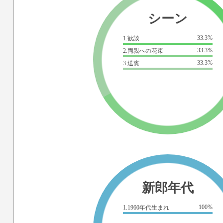
シーン
33.3%
1.歓談
33.3%
2.両親への花束
33.3%
3.送賓
新郎年代
100%
1.1960年代生まれ