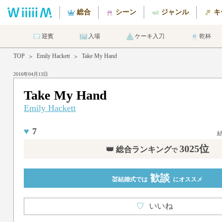
総合
シーン
ジャンル
キ
迎賓
入場
ケーキ入刀
乾杯
TOP
Emily Hackett
Take My Hand
＞
＞
2016年04月13日
Take My Hand
Emily Hackett
♥
7
3025位
👑 総合ランキング
で
歓談
💒結婚式では
にオススメ
♡
いいね