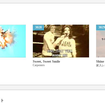
I’ll be your lover and I’ll be y
Take my heart and take my han
Right where we stand
3028
3029
Ooh… too good to be true
I wanna spend my life with yo
I wanna spend my life with yo
Ooh… too good to be true
I wanna spend my life with yo
I wanna spend my life with yo
Sweet, Sweet Smile
Shine
Carpenters
家入レ
スト