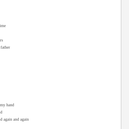
time
rs
 father
e my hand
nd
d again and again