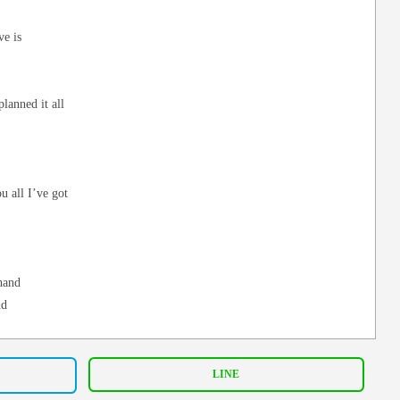
ve is
lanned it all
 all I’ve got
hand
nd
d again and again
LINE
nd