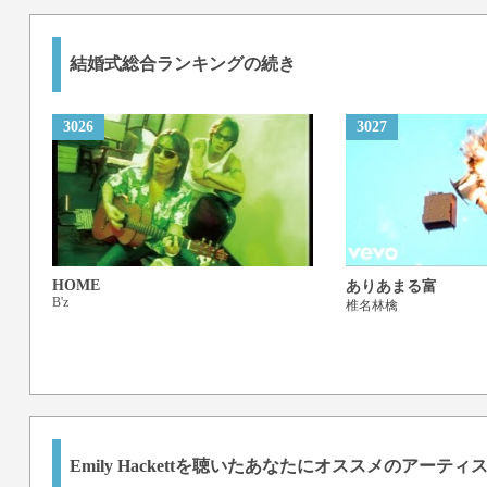
結婚式総合ランキングの続き
3026
3027
HOME
ありあまる富
B'z
椎名林檎
Emily Hackett
を聴いたあなたにオススメのアーティ