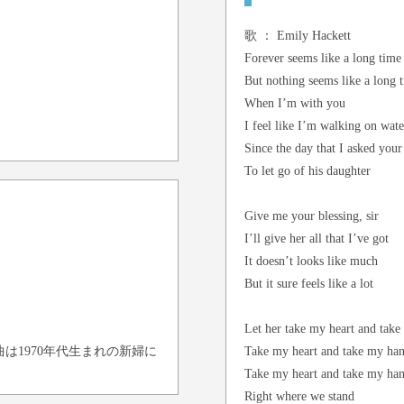
歌 ：
Emily Hackett
Forever seems like a long time
But nothing seems like a long 
When I’m with you
I feel like I’m walking on wate
Since the day that I asked your
To let go of his daughter
Give me your blessing, sir
I’ll give her all that I’ve got
It doesn’t looks like much
But it sure feels like a lot
Let her take my heart and tak
Take my heart and take my ha
は1970年代生まれの新婦に
Take my heart and take my han
Right where we stand