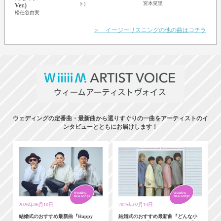
宮本笑里
ト)
広橋
Ver.)
松任谷由実
＞ イージーリスニングの他の曲はコチラ
ウェディングの定番曲・最新曲から選りすぐりの一曲をアーティストのイ
ンタビューとともにお届けします！
2026年06月10日
2025年02月13日
結婚式のおすすめ最新曲『Happy
結婚式のおすすめ最新曲『どんな小