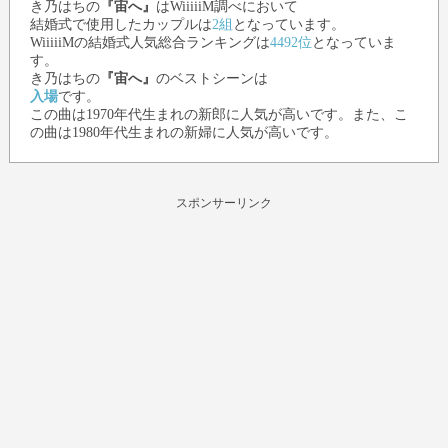
き乃はち
の
『宙へ』
はWiiiiiM調べにおいて
結婚式で使用したカップルは
2組
となっています。
WiiiiiMの結婚式人気総合ランキングは
4492位
となっていま
す。
き乃はち
の
『宙へ』
のベストシーンは
入場
です。
この曲は1970年代生まれの新郎に人気が高いです。また、こ
の曲は1980年代生まれの新婦に人気が高いです。
スポンサーリンク