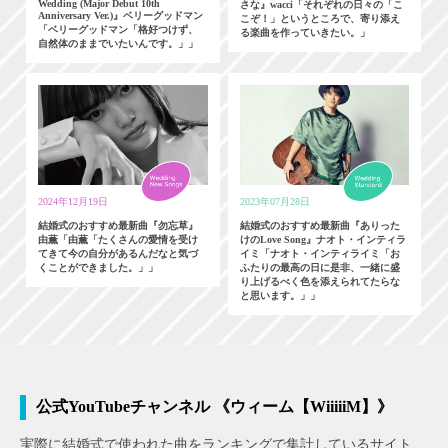
Wedding (Major Debut 10th
さな』wacci「それぞれの日々の「こ
Anniversary Ver.)』ベリーグッドマン
こぞ！」というところで、寄り添え
「ベリーグッドマン「格好つけず、
る楽曲を作っていきたい。」
自然体のままでいたいんです。」」
2024年12月19日
2023年07月28日
結婚式のおすすめ最新曲『勿忘草』
結婚式のおすすめ最新曲『ありった
由薫「由薫「たくさんの愛情を受け
けのLove Song』ナオト・インティラ
てきて今の自分があるんだなと気づ
イミ「ナオト・インティライミ「お
くことができました。」」
ふたりの最高の日に是非、一緒に盛
り上げるべく色を添えられてたらな
と思います。」」
公式YouTubeチャンネル 《ウィーム【WiiiiiM】》
実際に結婚式で使われた曲をランキングで集計しているサイト