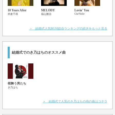
10 Years After
MELODY
Lovin' You
I On
Che'Nelle
With
米倉千尋
福山雅治
Bay Ci
＞ 結婚式人気BGM総合ランキングの続きをもっと見る
結婚式でのき乃はちのオススメ曲
桜舞う男たち
き乃はち
＞ 結婚式で人気のき乃はちの他の曲はコチラ