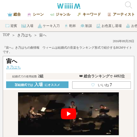
総合
シーン
ジャンル
キーワード
アーティスト
迎賓
入場
ケーキ入刀
乾杯
歓談
お色直し退場
お
TOP
＞
き乃はち
＞
宙へ
2016年09月29日
『宙へ』き乃はちの曲情報 ウィームは結婚式の音楽をランキング形式で紹介するBGMサイト
です。
宙へ
き乃はち
2組
👑 総合ランキング
4492位
で
結婚式での使用組数
入場
7
♡
いいね
💒結婚式では
にオススメ