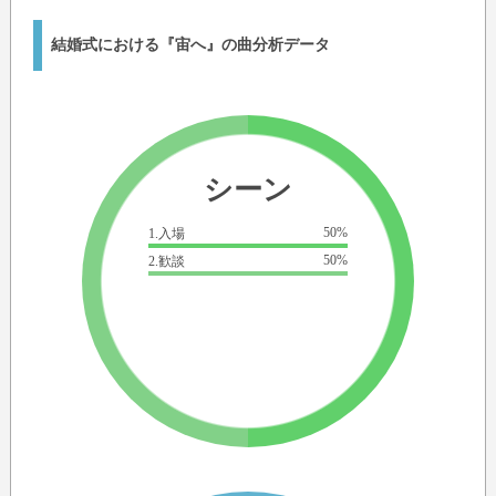
結婚式における『宙へ』の曲分析データ
シーン
50%
1.入場
50%
2.歓談