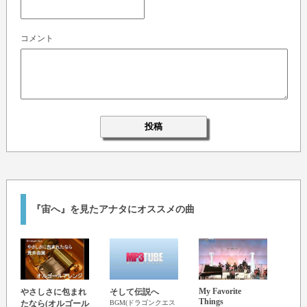
コメント
『宙へ』を見たアナタにオススメの曲
My Favorite
Winn
やさしさに包まれ
そして伝説へ
Things
(く
たなら(オルゴール
BGM(ドラゴンクエス