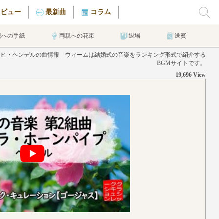
タビュー
最新曲
コラム
親への手紙
両親への花束
退場
送賓
リヒ・ヘンデルの曲情報 ウィームは結婚式の音楽をランキング形式で紹介する
BGMサイトです。
19,696 View