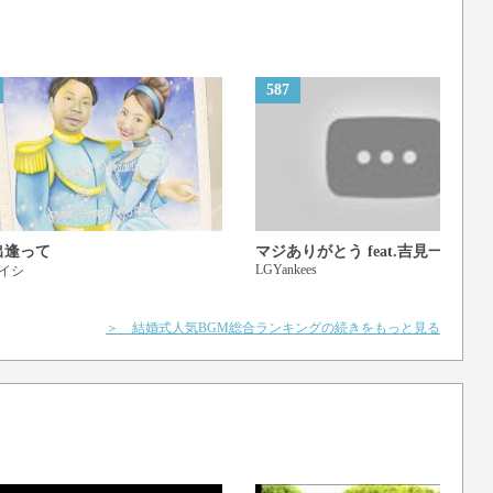
587
出逢って
マジありがとう feat.吉見一星
LGYankees
イシ
＞ 結婚式人気BGM総合ランキングの続きをもっと見る