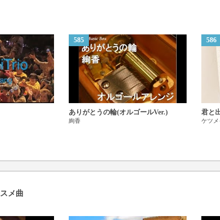
585
586
ありがとうの輪(オルゴールVer.)
君と
絢香
ケツメ
スメ曲