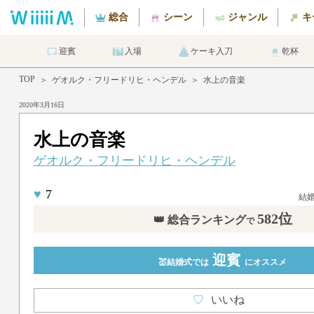
総合
シーン
ジャンル
キ
迎賓
入場
ケーキ入刀
乾杯
TOP
＞
ゲオルク・フリードリヒ・ヘンデル
＞
水上の音楽
2020年3月16日
水上の音楽
ゲオルク・フリードリヒ・ヘンデル
♥
7
結
582位
👑 総合ランキング
で
迎賓
💒結婚式では
にオススメ
♡
いいね