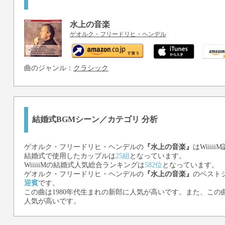
水上の音楽
ゲオルク・フリードリヒ・ヘンデル
曲のジャンル：
クラシック
結婚式BGMシーン／カテゴリ 分析
ゲオルク・フリードリヒ・ヘンデル
の
『水上の音楽』
はWiiii
結婚式で使用したカップルは
25組
となっています。
WiiiiiMの結婚式人気総合ランキングは
582位
となっています。
ゲオルク・フリードリヒ・ヘンデル
の
『水上の音楽』
のベスト
迎賓
です。
この曲は1980年代生まれの新郎に人気が高いです。また、この曲
人気が高いです。