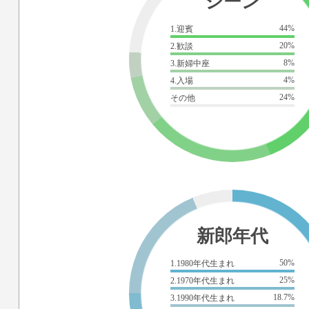
シーン
44%
1.迎賓
20%
2.歓談
8%
3.新婦中座
4%
4.入場
24%
その他
新郎年代
50%
1.1980年代生まれ
25%
2.1970年代生まれ
18.7%
3.1990年代生まれ