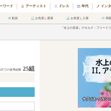
ーワード
アーティスト
ドレス
年代
イン
歓談
お色直し退場
お色直し入場
両
『水上の音楽』ゲオルク・フリード
25組
婚式での使用組数