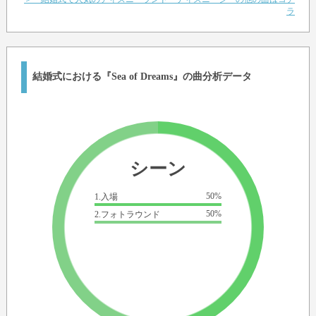
ラ
結婚式における『Sea of Dreams』の曲分析データ
シーン
50%
1.入場
50%
2.フォトラウンド