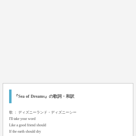
『Sea of Dreams』の歌詞・和訳
歌 ：
ディズニーランド・ディズニーシー
I'll take your word
Like a good friend should
If the earth should dry