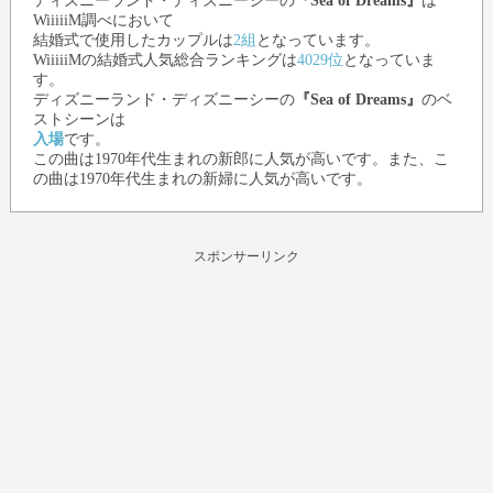
ディズニーランド・ディズニーシー
の
『Sea of Dreams』
は
WiiiiiM調べにおいて
結婚式で使用したカップルは
2組
となっています。
WiiiiiMの結婚式人気総合ランキングは
4029位
となっていま
す。
ディズニーランド・ディズニーシー
の
『Sea of Dreams』
のベ
ストシーンは
入場
です。
この曲は1970年代生まれの新郎に人気が高いです。また、こ
の曲は1970年代生まれの新婦に人気が高いです。
スポンサーリンク