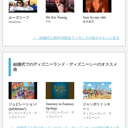
We Are Young
Stay by my side
ルーズリーフ
明日
Fun.
倉木麻衣
Hilcrhyme
松た
＞ 結婚式人気BGM総合ランキングの続きをもっと見る
結婚式でのディズニーランド・ディズニーシーのオススメ
曲
Journey to Fantasy
This 
ジュビレーション!
ジャンボリミッキ
Springs
ディ
(jubilation!)
ー！
ィズ
ディズニーランド・デ
ディズニーランド・デ
ディズニーランド・デ
ィズニーシー
ィズニーシー
ィズニーシー
＞ 結婚式で人気のディズニーランド・ディズニーシーの他の曲はコチ