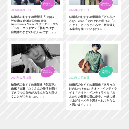
2026年06月10日
2025年02月13日
結婚式のおすすめ最新曲『Happy
結婚式のおすすめ最新曲『どんな小
Wedding (Major Debut 10th
さな』wacci「それぞれの日々の「こ
Anniversary Ver.)』ベリーグッドマン
こぞ！」というところで、寄り添え
「ベリーグッドマン「格好つけず、
る楽曲を作っていきたい。」
自然体のままでいたいんです。」」
2024年12月19日
2023年07月28日
結婚式のおすすめ最新曲『勿忘草』
結婚式のおすすめ最新曲『ありった
由薫「由薫「たくさんの愛情を受け
けのLove Song』ナオト・インティラ
てきて今の自分があるんだなと気づ
イミ「ナオト・インティライミ「お
くことができました。」」
ふたりの最高の日に是非、一緒に盛
り上げるべく色を添えられてたらな
と思います。」」