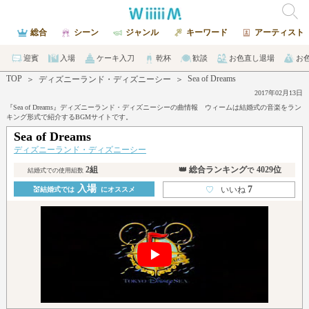
総合
シーン
ジャンル
キーワード
アーティスト
迎賓
入場
ケーキ入刀
乾杯
歓談
お色直し退場
お
TOP
Sea of Dreams
＞
ディズニーランド・ディズニーシー
＞
2017年02月13日
『Sea of Dreams』ディズニーランド・ディズニーシーの曲情報 ウィームは結婚式の音楽をラン
キング形式で紹介するBGMサイトです。
Sea of Dreams
ディズニーランド・ディズニーシー
2組
👑 総合ランキング
4029位
で
結婚式での使用組数
入場
7
♡
いいね
💒結婚式では
にオススメ