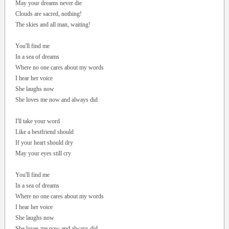
May your dreams never die
Clouds are sacred, nothing!
The skies and all man, waiting!
You'll find me
In a sea of dreams
Where no one cares about my words
I hear her voice
She laughs now
She loves me now and always did
I'll take your word
Like a bestfriend should
If your heart should dry
May your eyes still cry
You'll find me
In a sea of dreams
Where no one cares about my words
I hear her voice
She laughs now
She loves me now and always did