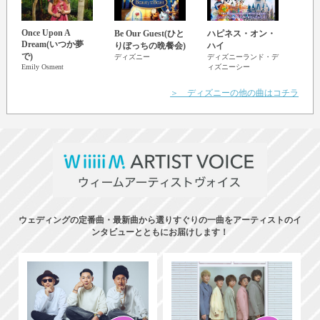
Once Upon A
Frie
Be Our Guest(ひと
ハピネス・オン・
Dream(いつか夢
ディ
りぼっちの晩餐会)
ハイ
で)
ディズニー
ディズニーランド・デ
Emily Osment
ィズニーシー
＞ ディズニーの他の曲はコチラ
ウェディングの定番曲・最新曲から選りすぐりの一曲をアーティストのイ
ンタビューとともにお届けします！